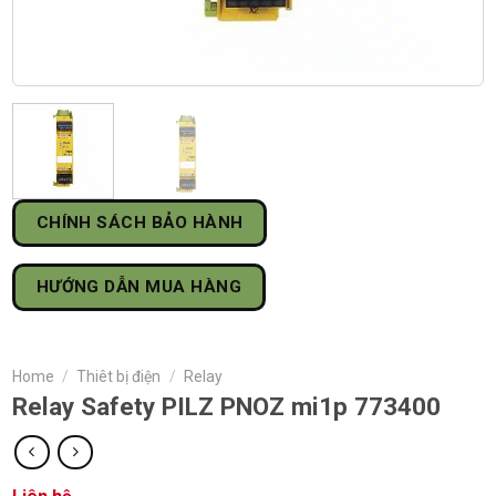
CHÍNH SÁCH BẢO HÀNH
HƯỚNG DẪN MUA HÀNG
Home
/
Thiêt bị điện
/
Relay
Relay Safety PILZ PNOZ mi1p 773400