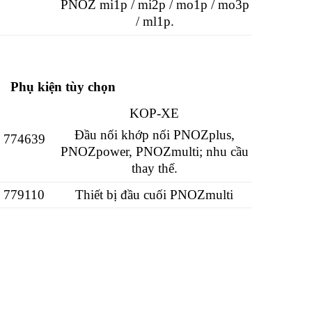
PNOZ mi1p / mi2p / mo1p / mo3p
/ ml1p.
Phụ kiện tùy chọn
KOP-XE
Đầu nối khớp nối PNOZplus,
774639
PNOZpower, PNOZmulti; nhu cầu
thay thế.
779110
Thiết bị đầu cuối PNOZmulti