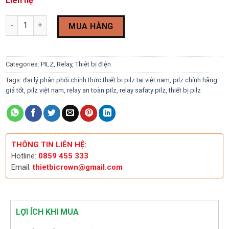
Liên hệ
Relay Safety PILZ PNOZ mi1p 773400 quantity
MUA HÀNG
Categories:
PILZ
,
Relay
,
Thiêt bị điện
Tags:
đại lý phân phối chính thức thiết bị pilz tại việt nam
,
pilz chính hãng
giá tốt
,
pilz việt nam
,
relay an toàn pilz
,
relay safaty pilz
,
thiết bị pilz
THÔNG TIN LIÊN HỆ:
Hotline:
0859 455 333
Email:
thietbicrown@gmail.com
LỢI ÍCH KHI MUA