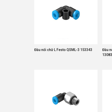
Đầu nối chữ L Festo QSML-3 153343
Đầu n
1308