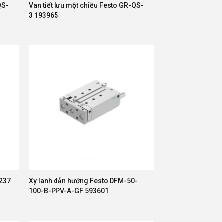
QS-
Van tiết lưu một chiều Festo GR-QS-
3 193965
0237
Xy lanh dẫn hướng Festo DFM-50-
100-B-PPV-A-GF 593601