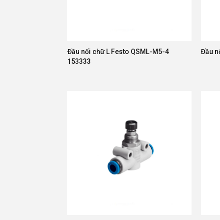
Đầu nối chữ L Festo QSML-M5-4
Đầu n
153333