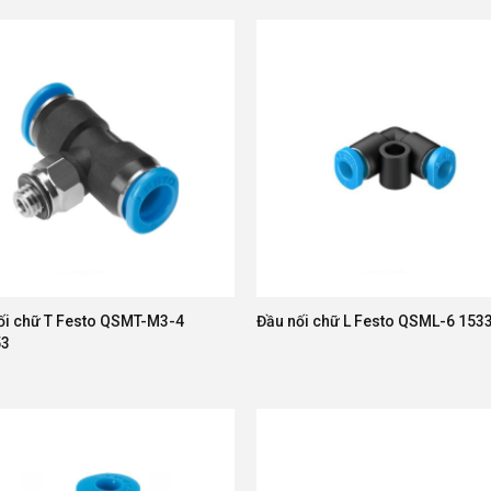
ối chữ T Festo QSMT-M3-4
Đầu nối chữ L Festo QSML-6 153
53