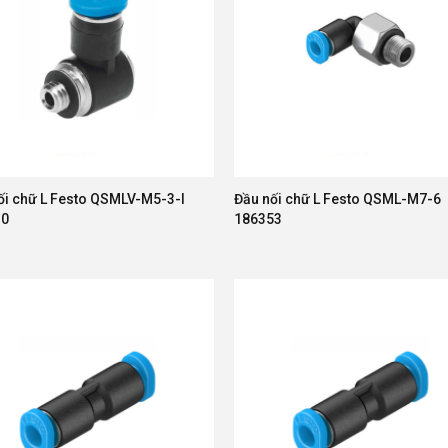
ối chữ L Festo QSMLV-M5-3-I
Đầu nối chữ L Festo QSML-M7-6
30
186353