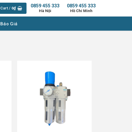
0859 455 333
0859 455 333
Cart /
0
₫
Hà Nội
Hồ Chí Minh
 Báo Giá