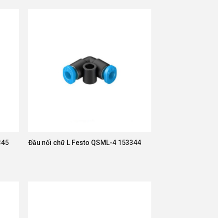
345
Đầu nối chữ L Festo QSML-4 153344