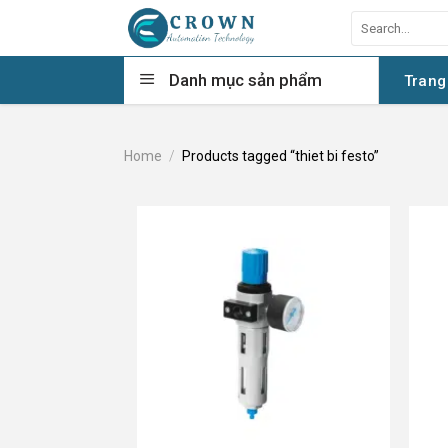
Skip
Search
to
for:
content
Danh mục sản phẩm
Trang
Home
/
Products tagged “thiet bi festo”