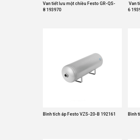
Van tiết lưu một chiều Festo GR-QS-
Van t
8 193970
6 193
Bình tích áp Festo VZS-20-B 192161
Bình 