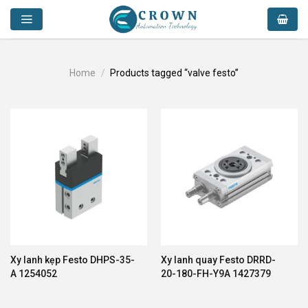
Skip
to
content
Home
/
Products tagged “valve festo”
Xy lanh kẹp Festo DHPS-35-
Xy lanh quay Festo DRRD-
A 1254052
20-180-FH-Y9A 1427379