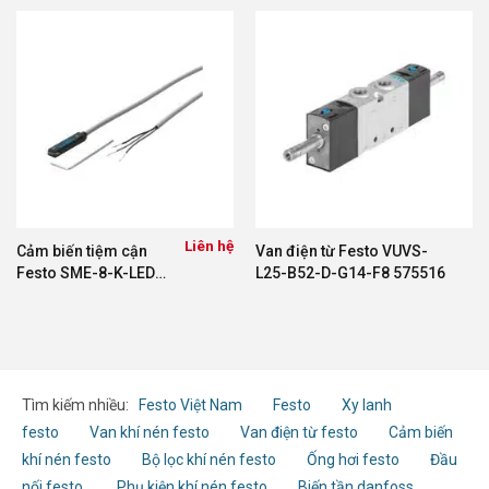
Liên hệ
Cảm biến tiệm cận
Van điện từ Festo VUVS-
Festo SME-8-K-LED-
L25-B52-D-G14-F8 575516
24 150855
Tìm kiếm nhiều:
Festo Việt Nam
Festo
Xy lanh
festo
Van khí nén festo
Van điện từ festo
Cảm biến
khí nén festo
Bộ lọc khí nén festo
Ống hơi festo
Đầu
nối festo
Phụ kiện khí nén festo
Biến tần danfoss