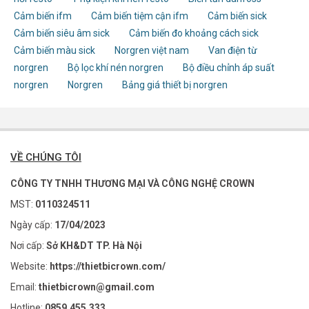
Cảm biến ifm
Cảm biến tiệm cận ifm
Cảm biến sick
Cảm biến siêu âm sick
Cảm biến đo khoảng cách sick
Cảm biến màu sick
Norgren việt nam
Van điện từ
norgren
Bộ lọc khí nén norgren
Bộ điều chỉnh áp suất
norgren
Norgren
Bảng giá thiết bị norgren
VỀ CHÚNG TÔI
CÔNG TY TNHH THƯƠNG MẠI VÀ CÔNG NGHỆ CROWN
MST:
0110324511
Ngày cấp:
17/04/2023
Nơi cấp:
Sở KH&DT TP. Hà Nội
Website:
https://thietbicrown.com/
Email:
thietbicrown@gmail.com
Hotline:
0859.455.333