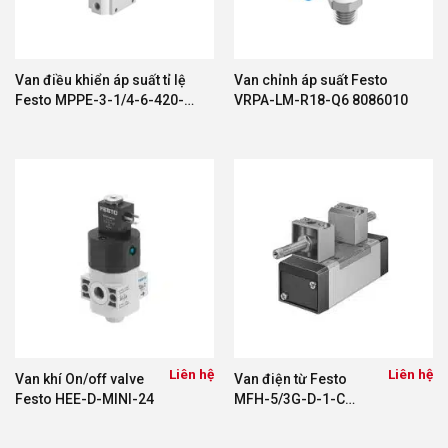
Van điều khiển áp suất tỉ lệ
Van chỉnh áp suất Festo
Festo MPPE-3-1/4-6-420-B
VRPA-LM-R18-Q6 8086010
161170
Liên hệ
Liên hệ
Van khí On/off valve
Van điện từ Festo
Festo HEE-D-MINI-24
MFH-5/3G-D-1-C
150982