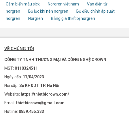
Cảm biến màu sick
Norgren việt nam
Van điện từ
norgren
Bộ lọc khí nén norgren
Bộ điều chỉnh áp suất
norgren
Norgren
Bảng giá thiết bị norgren
VỀ CHÚNG TÔI
CÔNG TY TNHH THƯƠNG MẠI VÀ CÔNG NGHỆ CROWN
MST:
0110324511
Ngày cấp:
17/04/2023
Nơi cấp:
Sở KH&DT TP. Hà Nội
Website:
https://thietbicrown.com/
Email:
thietbicrown@gmail.com
Hotline:
0859.455.333