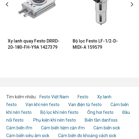
ệ
Xy lanh quay Festo DRRD-
Bộ lọc Festo LF-1/2-D-
20-180-FH-Y9A 1427379
MIDI-A 159579
Tìm kiếm nhiều:
Festo Việt Nam
Festo
Xy lanh
festo
Van khí nén festo
Van điện từ festo
Cảm biến
khí nén festo
Bộ lọc khí nén festo
Ống hơi festo
Đầu
nối festo
Phụ kiện khí nén festo
Biến tần danfoss
Cảm biến ifm
Cảm biến tiệm cận ifm
Cảm biến sick
Cảm biến siêu âm sick
Cảm biến đo khoảng cách sick