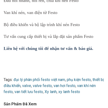
Đầu nối nhanh, nối ren, chia khí nén Festo
Van khí nén, van điện từ Festo
Bộ điều khiển và bộ lập trình khí nén Festo
Tư vấn cung cấp thiết bị và lắp đặt sản phẩm Festo
Liên hệ với chúng tôi để nhận tư vấn & báo giá.
Tags:
đại lý phân phối festo việt nam
,
phụ kiện festo
,
thiết bị
điều khiển
,
valve
,
valve festo
,
van hơi festo
,
van khí nén
festo
,
van tiết lưu festo
,
Xy lanh
,
xy lanh festo
Sản Phẩm Đã Xem