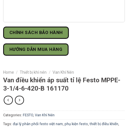
CHÍNH SÁCH BẢO HÀNH
HƯỚNG DẪN MUA HÀNG
Home
/
Thiết bị khí nén
/
Van Khí Nén
Van điều khiển áp suất tỉ lệ Festo MPPE-
3-1/4-6-420-B 161170
Categories:
FESTO
,
Van Khí Nén
Tags:
đại lý phân phối festo việt nam
,
phụ kiện festo
,
thiết bị điều khiển
,