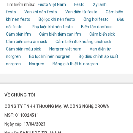
Tìm kiếm nhiều:
Festo Việt Nam
Festo
Xy lanh
festo
Van khí nén festo
Van điện từ festo
Cảm biến
khí nén festo
Bộ lọc khí nén festo
Ống hơi festo
Đầu
nối festo
Phụ kiện khí nén festo
Biến tần danfoss
Cảm biến ifm
Cảm biến tiệm cận ifm
Cảm biến sick
Cảm biến siêu âm sick
Cảm biến đo khoảng cách sick
Cảm biến màu sick
Norgren việt nam
Van điện từ
norgren
Bộ lọc khí nén norgren
Bộ điều chỉnh áp suất
norgren
Norgren
Bảng giá thiết bị norgren
VỀ CHÚNG TÔI
CÔNG TY TNHH THƯƠNG MẠI VÀ CÔNG NGHỆ CROWN
MST:
0110324511
Ngày cấp:
17/04/2023
Nơi cấp:
Sở KH&DT TP. Hà Nội