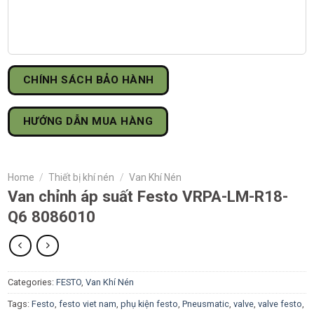
CHÍNH SÁCH BẢO HÀNH
HƯỚNG DẪN MUA HÀNG
Home
/
Thiết bị khí nén
/
Van Khí Nén
Van chỉnh áp suất Festo VRPA-LM-R18-
Q6 8086010
Categories:
FESTO
,
Van Khí Nén
Tags:
Festo
,
festo viet nam
,
phụ kiện festo
,
Pneusmatic
,
valve
,
valve festo
,