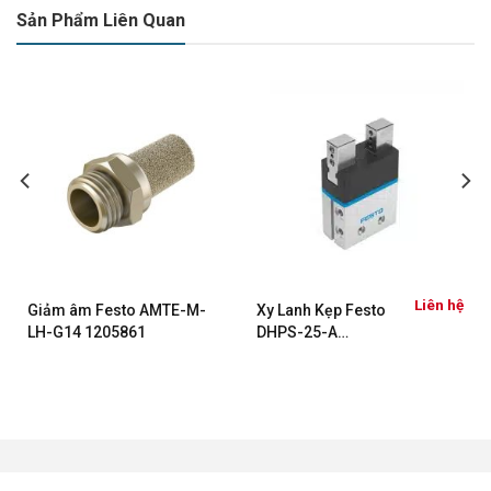
Sản Phẩm Liên Quan
ệ
Liên hệ
Giảm âm Festo AMTE-M-
Xy Lanh Kẹp Festo
LH-G14 1205861
DHPS-25-A
1254049