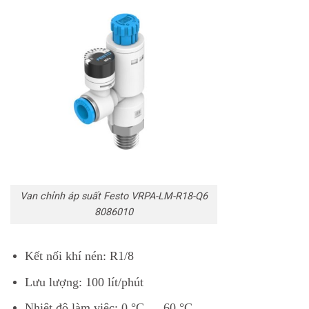
Van chỉnh áp suất Festo VRPA-LM-R18-Q6
8086010
Kết nối khí nén:
R1/8
Lưu lượng:
100 lít/phút
Nhiệt độ làm việc:
0 °C … 60 °C