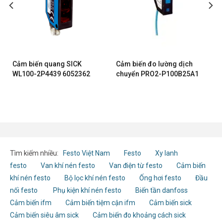
Cảm biến quang SICK
Cảm biến đo lường dịch
WL100-2P4439 6052362
chuyển PRO2-P100B25A1
Tìm kiếm nhiều:
Festo Việt Nam
Festo
Xy lanh
festo
Van khí nén festo
Van điện từ festo
Cảm biến
khí nén festo
Bộ lọc khí nén festo
Ống hơi festo
Đầu
nối festo
Phụ kiện khí nén festo
Biến tần danfoss
Cảm biến ifm
Cảm biến tiệm cận ifm
Cảm biến sick
Cảm biến siêu âm sick
Cảm biến đo khoảng cách sick