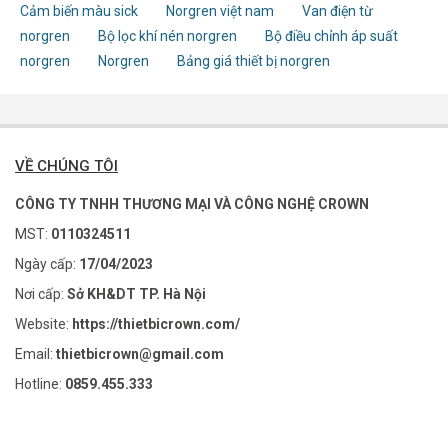
Cảm biến màu sick
Norgren việt nam
Van điện từ
norgren
Bộ lọc khí nén norgren
Bộ điều chỉnh áp suất
norgren
Norgren
Bảng giá thiết bị norgren
VỀ CHÚNG TÔI
CÔNG TY TNHH THƯƠNG MẠI VÀ CÔNG NGHỆ CROWN
MST:
0110324511
Ngày cấp:
17/04/2023
Nơi cấp:
Sở KH&DT TP. Hà Nội
Website:
https://thietbicrown.com/
Email:
thietbicrown@gmail.com
Hotline:
0859.455.333