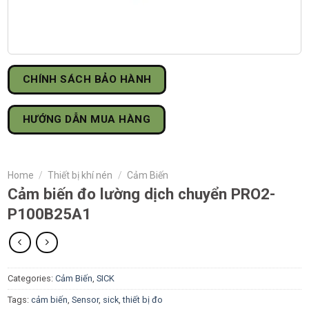
CHÍNH SÁCH BẢO HÀNH
HƯỚNG DẪN MUA HÀNG
Home
/
Thiết bị khí nén
/
Cảm Biến
Cảm biến đo lường dịch chuyển PRO2-
P100B25A1
Categories:
Cảm Biến
,
SICK
Tags:
cảm biến
,
Sensor
,
sick
,
thiết bị đo