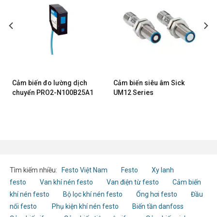
Cảm biến siêu âm Sick
Cảm biến đo lường dịch
UM12 Series
chuyển PRO2-N100B25A1
Tìm kiếm nhiều:
Festo Việt Nam
Festo
Xy lanh
festo
Van khí nén festo
Van điện từ festo
Cảm biến
khí nén festo
Bộ lọc khí nén festo
Ống hơi festo
Đầu
nối festo
Phụ kiện khí nén festo
Biến tần danfoss