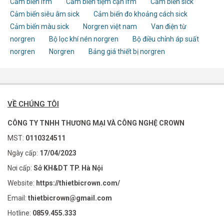
Cảm biến ifm
Cảm biến tiệm cận ifm
Cảm biến sick
Cảm biến siêu âm sick
Cảm biến đo khoảng cách sick
Cảm biến màu sick
Norgren việt nam
Van điện từ
norgren
Bộ lọc khí nén norgren
Bộ điều chỉnh áp suất
norgren
Norgren
Bảng giá thiết bị norgren
VỀ CHÚNG TÔI
CÔNG TY TNHH THƯƠNG MẠI VÀ CÔNG NGHỆ CROWN
MST:
0110324511
Ngày cấp:
17/04/2023
Nơi cấp:
Sở KH&DT TP. Hà Nội
Website:
https://thietbicrown.com/
Email:
thietbicrown@gmail.com
Hotline:
0859.455.333