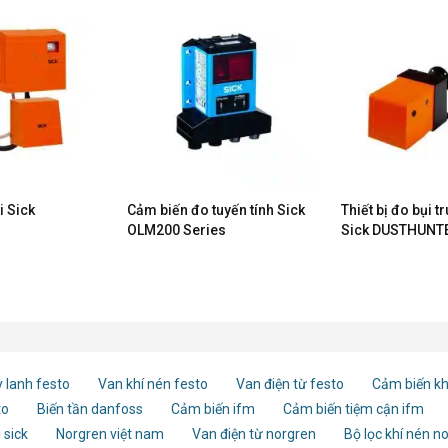
i Sick
Cảm biến đo tuyến tính Sick
Thiết bị đo bụi t
OLM200 Series
Sick DUSTHUNT
 lanh festo
Van khí nén festo
Van điện từ festo
Cảm biến kh
to
Biến tần danfoss
Cảm biến ifm
Cảm biến tiệm cận ifm
 sick
Norgren việt nam
Van điện từ norgren
Bộ lọc khí nén n