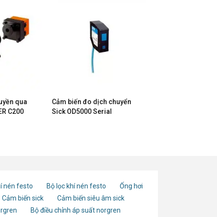
ruyền qua
Cảm biến đo dịch chuyển
ER C200
Sick OD5000 Serial
í nén festo
Bộ lọc khí nén festo
Ống hơi
Cảm biến sick
Cảm biến siêu âm sick
orgren
Bộ điều chỉnh áp suất norgren