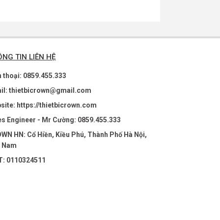
NG TIN LIÊN HỆ
n thoại: 0859.455.333
il: thietbicrown@gmail.com
site: https://thietbicrown.com
es Engineer - Mr Cường: 0859.455.333
WN HN: Cổ Hiền, Kiều Phú, Thành Phố Hà Nội,
t Nam
: 0110324511