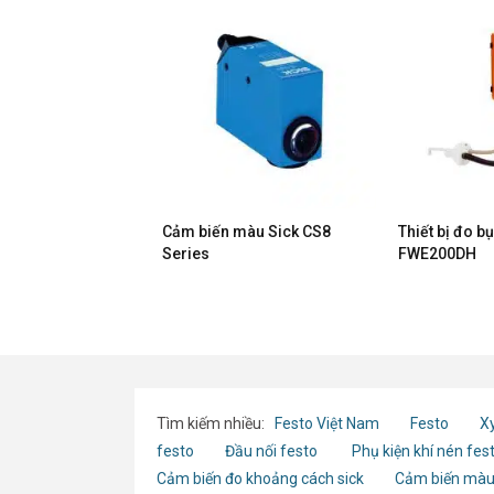
mức Sick
Cảm biến màu Sick CS8
Thiết bị đo bụ
eries
Series
FWE200DH
Tìm kiếm nhiều:
Festo Việt Nam
Festo
Xy
festo
Đầu nối festo
Phụ kiện khí nén fes
Cảm biến đo khoảng cách sick
Cảm biến màu