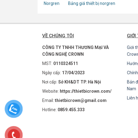
Norgren
Bảng giá thiết bị norgren
VỀ CHÚNG TÔI
GIỚI
CÔNG TY TNHH THƯƠNG MẠI VÀ
Giới 
CÔNG NGHỆ CROWN
Crow
MST:
0110324511
Hướn
Ngày cấp:
17/04/2023
Chính
Nơi cấp:
Sở KH&DT TP. Hà Nội
Bản đ
Nam
Website:
https://thietbicrown.com/
Liên 
Email:
thietbicrown@gmail.com
Hotline:
0859.455.333