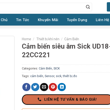
 Chủ
Tin Tức
Khuyến Mãi
Tuyển Dụng
Liên Hệ
Home
/
Thiết bị khí nén
/
Cảm Biến
Cảm biến siêu âm Sick UD18
22CC221
Categories:
Cảm Biến
,
SICK
Tags:
cảm biến
,
Sensor
,
sick
,
thiết bị đo
LIÊN HỆ TƯ VẤN & BÁO GIÁ!