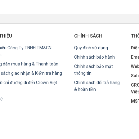
 THIỆU
CHÍNH SÁCH
THÔ
thiệu Công Ty TNHH TM&CN
Quy định sử dụng
Điệ
n
Chính sách bảo hành
Ema
g dẫn mua hàng & Thanh toán
Chính sách bảo mật
Web
 sách giao nhận & Kiểm tra hàng
thông tin
Sal
ồ chỉ đường đi đến Crown Việt
Chính sách đổi trả hàng
CRO
& hoàn tiền
Việ
hệ
MST