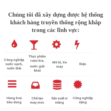
Chúng tôi đã xây dựng được hệ thống
khách hàng truyền thống rộng khắp
trong các lĩnh vực:
Thực phẩm
Công nghiệp
rượu bia,
Mô tô, Xe
nước sạch,
Điện
nước giải
máy
nước thải
khát
Hàng hoá
Công nghiệp
Chế tạo
Sản xuất xi
tiêu dùng
nặng
máy móc
măng