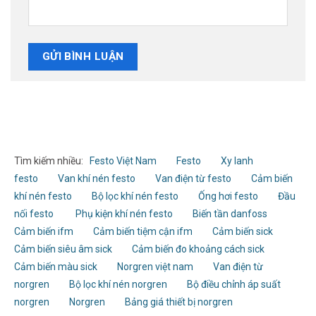
Tìm kiếm nhiều:
Festo Việt Nam
Festo
Xy lanh
festo
Van khí nén festo
Van điện từ festo
Cảm biến
khí nén festo
Bộ lọc khí nén festo
Ống hơi festo
Đầu
nối festo
Phụ kiện khí nén festo
Biến tần danfoss
Cảm biến ifm
Cảm biến tiệm cận ifm
Cảm biến sick
Cảm biến siêu âm sick
Cảm biến đo khoảng cách sick
Cảm biến màu sick
Norgren việt nam
Van điện từ
norgren
Bộ lọc khí nén norgren
Bộ điều chỉnh áp suất
norgren
Norgren
Bảng giá thiết bị norgren