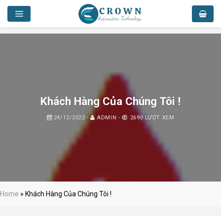
Skip
to
content
Khách Hàng Của Chúng Tôi !
24/12/2022
-
ADMIN
-
2690 LƯỢT XEM
Home
»
Khách Hàng Của Chúng Tôi !