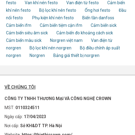
festo
Van khí nén festo
Van điện từ festo
Cảm biến
khí nén festo
Bộ lọc khí nén festo
Ống hơi festo
Đầu
nối festo
Phụ kiện khí nén festo
Biến tần danfoss
Cảm biến ifm
Cảm biến tiệm cận ifm
Cảm biến sick
Cảm biến siêu âm sick
Cảm biến đo khoảng cách sick
Cảm biến màu sick
Norgren việt nam
Van điện từ
norgren
Bộ lọc khí nén norgren
Bộ điều chỉnh áp suất
norgren
Norgren
Bảng giá thiết bị norgren
VỀ CHÚNG TÔI
CÔNG TY TNHH THƯƠNG MẠI VÀ CÔNG NGHỆ CROWN
MST:
0110324511
Ngày cấp:
17/04/2023
Nơi cấp:
Sở KH&DT TP. Hà Nội
Website:
https://thietbicrown.com/