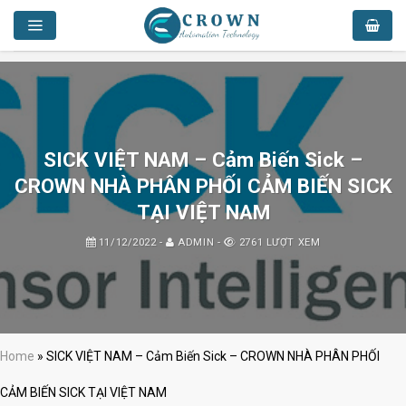
Skip
to
content
SICK VIỆT NAM – Cảm Biến Sick –
CROWN NHÀ PHÂN PHỐI CẢM BIẾN SICK
TẠI VIỆT NAM
11/12/2022
-
ADMIN
-
2761 LƯỢT XEM
Home
»
SICK VIỆT NAM – Cảm Biến Sick – CROWN NHÀ PHÂN PHỐI
CẢM BIẾN SICK TẠI VIỆT NAM