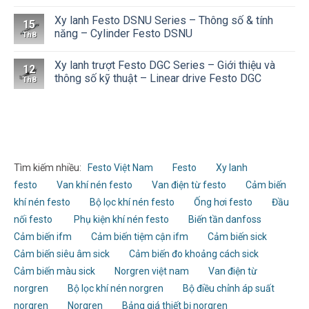
Xy lanh Festo DSNU Series – Thông số & tính
15
năng – Cylinder Festo DSNU
Th8
Xy lanh trượt Festo DGC Series – Giới thiệu và
12
thông số kỹ thuật – Linear drive Festo DGC
Th8
Tìm kiếm nhiều:
Festo Việt Nam
Festo
Xy lanh
festo
Van khí nén festo
Van điện từ festo
Cảm biến
khí nén festo
Bộ lọc khí nén festo
Ống hơi festo
Đầu
nối festo
Phụ kiện khí nén festo
Biến tần danfoss
Cảm biến ifm
Cảm biến tiệm cận ifm
Cảm biến sick
Cảm biến siêu âm sick
Cảm biến đo khoảng cách sick
Cảm biến màu sick
Norgren việt nam
Van điện từ
norgren
Bộ lọc khí nén norgren
Bộ điều chỉnh áp suất
norgren
Norgren
Bảng giá thiết bị norgren