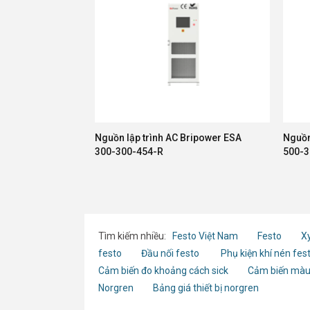
Nguồn lập trình AC Bripower ESA
Nguồn
300-300-454-R
500-3
Tìm kiếm nhiều:
Festo Việt Nam
Festo
Xy
festo
Đầu nối festo
Phụ kiện khí nén fes
Cảm biến đo khoảng cách sick
Cảm biến màu
Norgren
Bảng giá thiết bị norgren