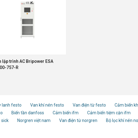
 lập trình AC Bripower ESA
00-757-R
 lanh festo
Van khí nén festo
Van điện từ festo
Cảm biến kh
to
Biến tần danfoss
Cảm biến ifm
Cảm biến tiệm cận ifm
 sick
Norgren việt nam
Van điện từ norgren
Bộ lọc khí nén n