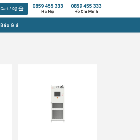
0859 455 333
0859 455 333
Cart /
0
₫
Hà Nội
Hồ Chí Minh
 Báo Giá