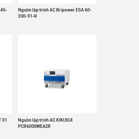
 45-
Nguồn lập trình AC Bripower ESA 60-
300-91-R
T 01
Nguồn lập trình AC KIKUSUI
PCR6000WEA2R