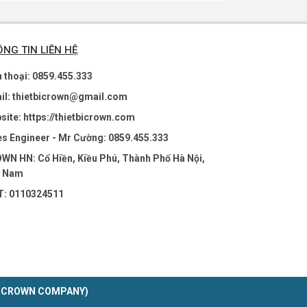
NG TIN LIÊN HỆ
n thoại: 0859.455.333
il: thietbicrown@gmail.com
site: https://thietbicrown.com
es Engineer - Mr Cường: 0859.455.333
WN HN: Cổ Hiền, Kiều Phú, Thành Phố Hà Nội,
t Nam
: 0110324511
ht by CROWN COMPANY)