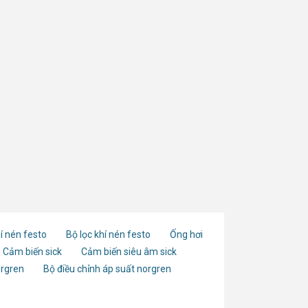
í nén festo
Bộ lọc khí nén festo
Ống hơi
Cảm biến sick
Cảm biến siêu âm sick
orgren
Bộ điều chỉnh áp suất norgren