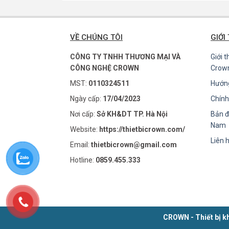
VỀ CHÚNG TÔI
GIỚI
CÔNG TY TNHH THƯƠNG MẠI VÀ
Giới 
CÔNG NGHỆ CROWN
Crow
MST:
0110324511
Hướn
Ngày cấp:
17/04/2023
Chính
Nơi cấp:
Sở KH&DT TP. Hà Nội
Bản đ
Nam
Website:
https://thietbicrown.com/
Liên 
Email:
thietbicrown@gmail.com
Hotline:
0859.455.333
CROWN - Thiết bị kh