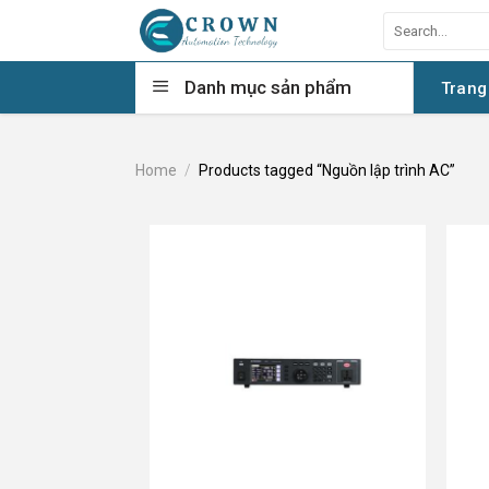
Skip
Search
to
for:
content
Danh mục sản phẩm
Trang
Home
/
Products tagged “Nguồn lập trình AC”