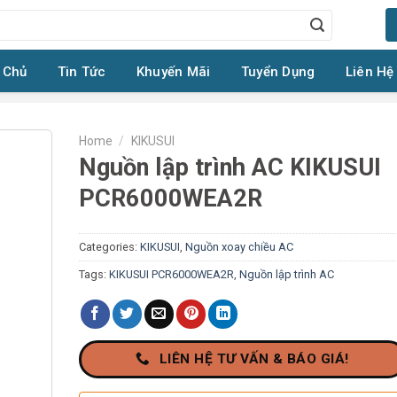
 Chủ
Tin Tức
Khuyến Mãi
Tuyển Dụng
Liên Hệ
Home
/
KIKUSUI
Nguồn lập trình AC KIKUSUI
PCR6000WEA2R
Categories:
KIKUSUI
,
Nguồn xoay chiều AC
Tags:
KIKUSUI PCR6000WEA2R
,
Nguồn lập trình AC
LIÊN HỆ TƯ VẤN & BÁO GIÁ!