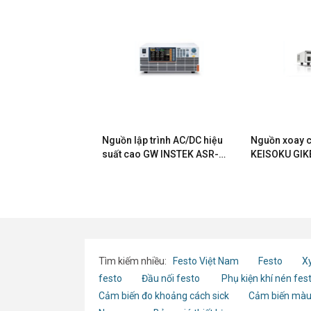
n AC Ainuo
Nguồn lập trình AC/DC hiệu
Nguồn xoay c
S(F)
suất cao GW INSTEK ASR-
KEISOKU GIK
6600-24
Tìm kiếm nhiều:
Festo Việt Nam
Festo
Xy
festo
Đầu nối festo
Phụ kiện khí nén fes
Cảm biến đo khoảng cách sick
Cảm biến màu