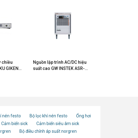
 chiều
Nguồn lập trình AC/DC hiệu
OKU GIKEN
suất cao GW INSTEK ASR-
6600-12
í nén festo
Bộ lọc khí nén festo
Ống hơi
Cảm biến sick
Cảm biến siêu âm sick
orgren
Bộ điều chỉnh áp suất norgren