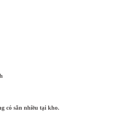
nh
g có sẵn nhiều tại kho.