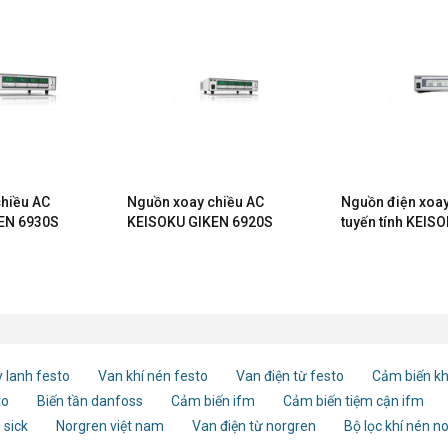
hiều AC
Nguồn xoay chiều AC
Nguồn điện xoay
EN 6930S
KEISOKU GIKEN 6920S
tuyến tính KEIS
6730
 lanh festo
Van khí nén festo
Van điện từ festo
Cảm biến kh
to
Biến tần danfoss
Cảm biến ifm
Cảm biến tiệm cận ifm
 sick
Norgren việt nam
Van điện từ norgren
Bộ lọc khí nén n