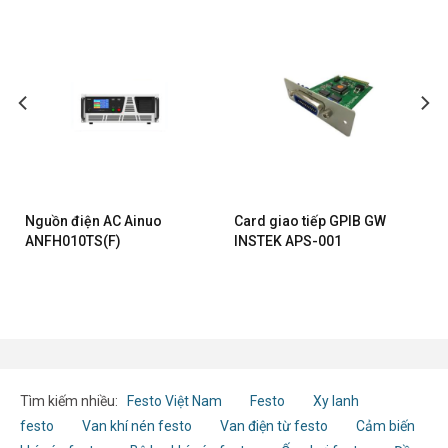
Nguồn điện AC Ainuo
Card giao tiếp GPIB GW
ANFH010TS(F)
INSTEK APS-001
Tìm kiếm nhiều:
Festo Việt Nam
Festo
Xy lanh
festo
Van khí nén festo
Van điện từ festo
Cảm biến