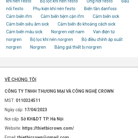
khí nén festo
Bộ lọc khí nén festo
Ống hơi festo
Đầu
nối festo
Phụ kiện khí nén festo
Biến tần danfoss
Cảm biến ifm
Cảm biến tiệm cận ifm
Cảm biến sick
Cảm biến siêu âm sick
Cảm biến đo khoảng cách sick
Cảm biến màu sick
Norgren việt nam
Van điện từ
norgren
Bộ lọc khí nén norgren
Bộ điều chỉnh áp suất
norgren
Norgren
Bảng giá thiết bị norgren
VỀ CHÚNG TÔI
CÔNG TY TNHH THƯƠNG MẠI VÀ CÔNG NGHỆ CROWN
MST:
0110324511
Ngày cấp:
17/04/2023
Nơi cấp:
Sở KH&DT TP. Hà Nội
Website:
https://thietbicrown.com/
Email:
thietbicrown@gmail.com