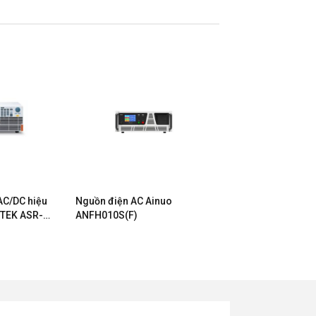
AC/DC hiệu
Nguồn điện AC Ainuo
STEK ASR-
ANFH010S(F)