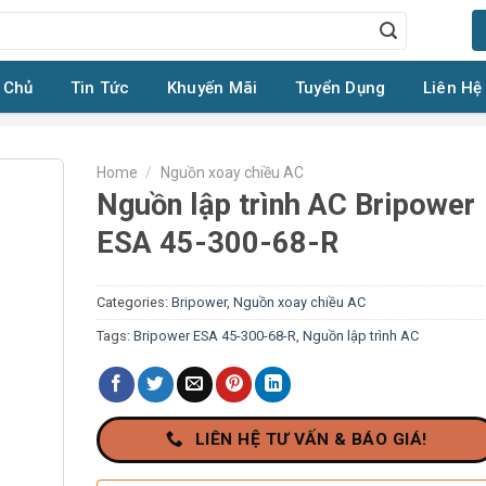
 Chủ
Tin Tức
Khuyến Mãi
Tuyển Dụng
Liên Hệ
Home
/
Nguồn xoay chiều AC
Nguồn lập trình AC Bripower
ESA 45-300-68-R
Categories:
Bripower
,
Nguồn xoay chiều AC
Tags:
Bripower ESA 45-300-68-R
,
Nguồn lập trình AC
LIÊN HỆ TƯ VẤN & BÁO GIÁ!