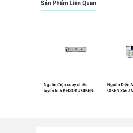
Sản Phẩm Liên Quan
n AC Twintex
Nguồn điện xoay chiều
Nguồn Điện 
A
tuyến tính KEISOKU GIKEN
GIKEN 8560 
6710