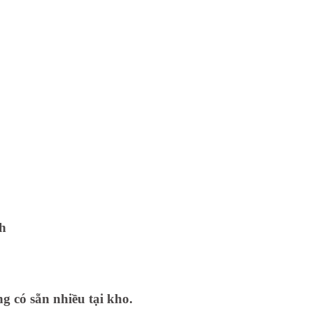
nh
g có sẵn nhiều tại kho.