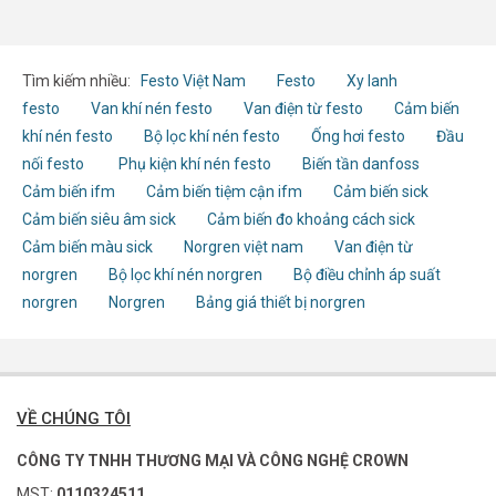
Tìm kiếm nhiều:
Festo Việt Nam
Festo
Xy lanh
festo
Van khí nén festo
Van điện từ festo
Cảm biến
khí nén festo
Bộ lọc khí nén festo
Ống hơi festo
Đầu
nối festo
Phụ kiện khí nén festo
Biến tần danfoss
Cảm biến ifm
Cảm biến tiệm cận ifm
Cảm biến sick
Cảm biến siêu âm sick
Cảm biến đo khoảng cách sick
Cảm biến màu sick
Norgren việt nam
Van điện từ
norgren
Bộ lọc khí nén norgren
Bộ điều chỉnh áp suất
norgren
Norgren
Bảng giá thiết bị norgren
VỀ CHÚNG TÔI
CÔNG TY TNHH THƯƠNG MẠI VÀ CÔNG NGHỆ CROWN
MST:
0110324511