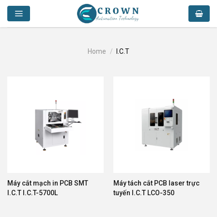
Skip
to
content
Home
/
I.C.T
Máy cắt mạch in PCB SMT
Máy tách cắt PCB laser trực
I.C.T I.C.T-5700L
tuyến I.C.T LCO-350