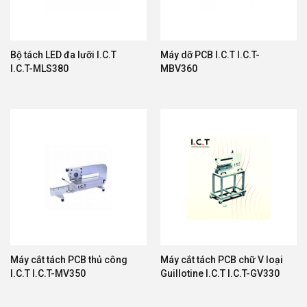
Bộ tách LED đa lưỡi I.C.T
Máy dỡ PCB I.C.T I.C.T-
I.C.T-MLS380
MBV360
Máy cắt tách PCB thủ công
Máy cắt tách PCB chữ V loại
I.C.T I.C.T-MV350
Guillotine I.C.T I.C.T-GV330