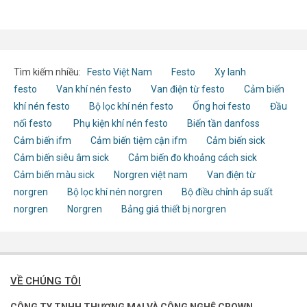
Tìm kiếm nhiều:
Festo Việt Nam
Festo
Xy lanh
festo
Van khí nén festo
Van điện từ festo
Cảm biến
khí nén festo
Bộ lọc khí nén festo
Ống hơi festo
Đầu
nối festo
Phụ kiện khí nén festo
Biến tần danfoss
Cảm biến ifm
Cảm biến tiệm cận ifm
Cảm biến sick
Cảm biến siêu âm sick
Cảm biến đo khoảng cách sick
Cảm biến màu sick
Norgren việt nam
Van điện từ
norgren
Bộ lọc khí nén norgren
Bộ điều chỉnh áp suất
norgren
Norgren
Bảng giá thiết bị norgren
VỀ CHÚNG TÔI