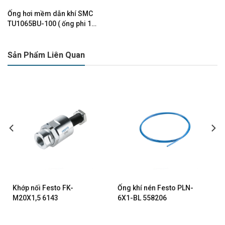
Ống hơi mềm dẫn khí SMC
TU1065BU-100 ( ống phi 10,
màu xanh, cuộn 100m )
Sản Phẩm Liên Quan
Khớp nối Festo FK-
Ống khí nén Festo PLN-
M20X1,5 6143
6X1-BL 558206