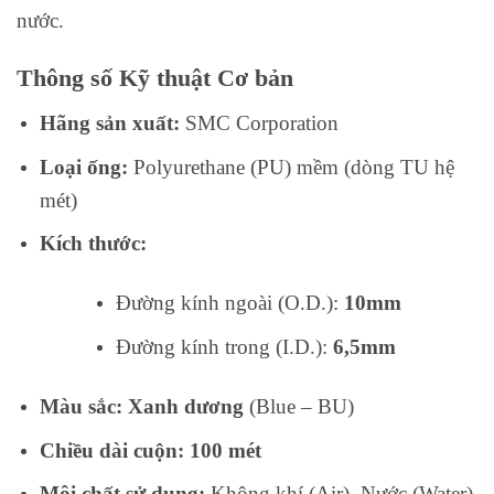
nước.
Thông số Kỹ thuật Cơ bản
Hãng sản xuất:
SMC Corporation
Loại ống:
Polyurethane (PU) mềm (dòng TU hệ
mét)
Kích thước:
Đường kính ngoài (O.D.):
10mm
Đường kính trong (I.D.):
6,5mm
Màu sắc:
Xanh dương
(Blue – BU)
Chiều dài cuộn:
100 mét
Môi chất sử dụng:
Không khí (Air), Nước (Water)