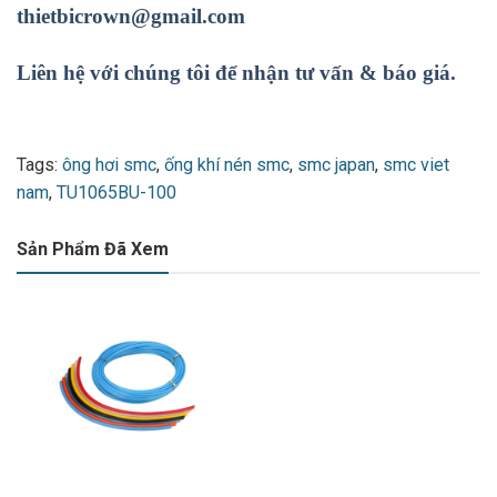
thietbicrown@gmail.com
Liên hệ với chúng tôi để nhận tư vấn & báo giá.
Tags:
ông hơi smc
,
ống khí nén smc
,
smc japan
,
smc viet
nam
,
TU1065BU-100
Sản Phẩm Đã Xem