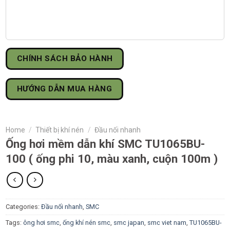
CHÍNH SÁCH BẢO HÀNH
HƯỚNG DẪN MUA HÀNG
Home
/
Thiết bị khí nén
/
Đầu nối nhanh
Ống hơi mềm dẫn khí SMC TU1065BU-
100 ( ống phi 10, màu xanh, cuộn 100m )
Categories:
Đầu nối nhanh
,
SMC
Tags:
ông hơi smc
,
ống khí nén smc
,
smc japan
,
smc viet nam
,
TU1065BU-