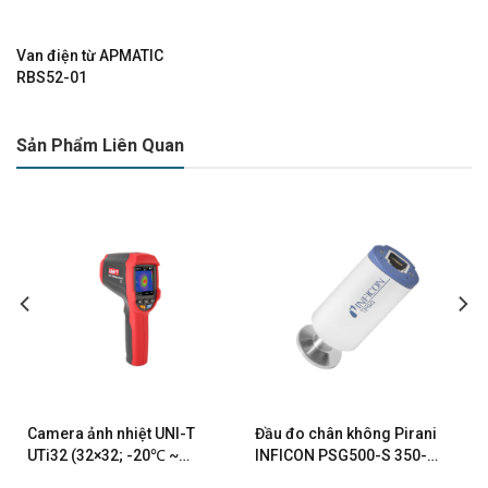
Van điện từ APMATIC
RBS52-01
Sản Phẩm Liên Quan
Camera ảnh nhiệt UNI-T
Đầu đo chân không Pirani
UTi32 (32×32; -20℃ ~
INFICON PSG500-S 350-
1000℃; 0.15 ℃)
080