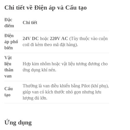
Kích
Chi tiết về Điện áp và Cấu tạo
Mã “01” thường dùng cho kích thước cổng
thước
ren
G1/8 inch
hoặc
G1/4 inch
(Cần xác
cổng (Port
nhận cụ thể theo catalog).
Đặc
Size)
Chi tiết
điểm
Cấp độ tự
Tự động (Automatic)
Điện
động hóa
24V DC
hoặc
220V AC
(Tùy thuộc vào cuộn
áp phổ
coil đi kèm theo mã đặt hàng).
biến
Vật
liệu
Hợp kim nhôm hoặc vật liệu tương đương cho
thân
ứng dụng khí nén.
van
Thường là van điều khiển bằng Pilot (khí phụ),
Cấu
giúp van có kích thước nhỏ gọn nhưng lưu
tạo
lượng đủ lớn.
Ứng dụng