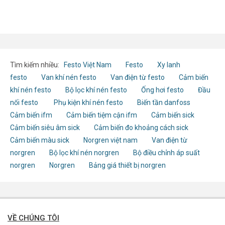
Tìm kiếm nhiều:
Festo Việt Nam
Festo
Xy lanh
festo
Van khí nén festo
Van điện từ festo
Cảm biến
khí nén festo
Bộ lọc khí nén festo
Ống hơi festo
Đầu
nối festo
Phụ kiện khí nén festo
Biến tần danfoss
Cảm biến ifm
Cảm biến tiệm cận ifm
Cảm biến sick
Cảm biến siêu âm sick
Cảm biến đo khoảng cách sick
Cảm biến màu sick
Norgren việt nam
Van điện từ
norgren
Bộ lọc khí nén norgren
Bộ điều chỉnh áp suất
norgren
Norgren
Bảng giá thiết bị norgren
VỀ CHÚNG TÔI