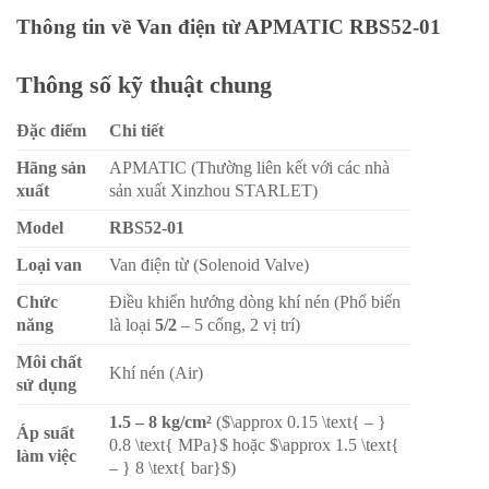
Thông tin về Van điện từ APMATIC RBS52-01
Thông số kỹ thuật chung
Đặc điểm
Chi tiết
Hãng sản
APMATIC (Thường liên kết với các nhà
xuất
sản xuất Xinzhou STARLET)
Model
RBS52-01
Loại van
Van điện từ (Solenoid Valve)
Chức
Điều khiển hướng dòng khí nén (Phổ biến
năng
là loại
5/2
– 5 cổng, 2 vị trí)
Môi chất
Khí nén (Air)
sử dụng
1.5 – 8 kg/cm²
($\approx 0.15 \text{ – }
Áp suất
0.8 \text{ MPa}$ hoặc $\approx 1.5 \text{
làm việc
– } 8 \text{ bar}$)