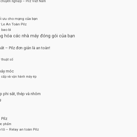
 chuyên nghiệp – Pilz Việt Nam
ối ưu cho mạng của bạn
 Le An Toàn Pilz
 bao bì
động hóa các nhà máy đóng gói của bạn
 – Pilz đơn giản là an toàn!
 thuật số
 máy móc
ng cấp và vận hành máy ép
p phi sắt, thép và nhôm
g
Pilz
ợc phẩm
tô – Relay an toàn Pilz