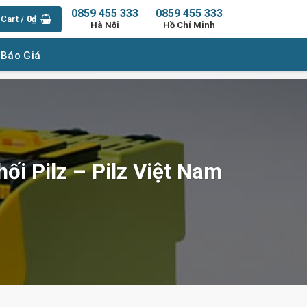
0859 455 333
0859 455 333
Cart /
0
₫
Hà Nội
Hồ Chí Minh
 Báo Giá
hối Pilz – Pilz Việt Nam