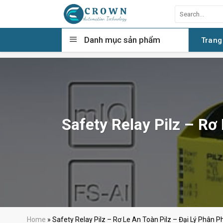
Skip
Search
to
for:
content
Danh mục sản phẩm
Trang
Safety Relay Pilz – Rơ 
Home
»
Safety Relay Pilz – Rơ Le An Toàn Pilz – Đại Lý Phân Ph