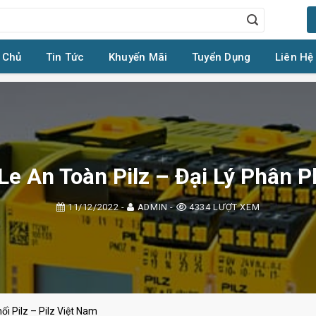
 Chủ
Tin Tức
Khuyến Mãi
Tuyển Dụng
Liên Hệ
Le An Toàn Pilz – Đại Lý Phân P
11/12/2022
-
ADMIN
-
4334 LƯỢT XEM
ối Pilz – Pilz Việt Nam