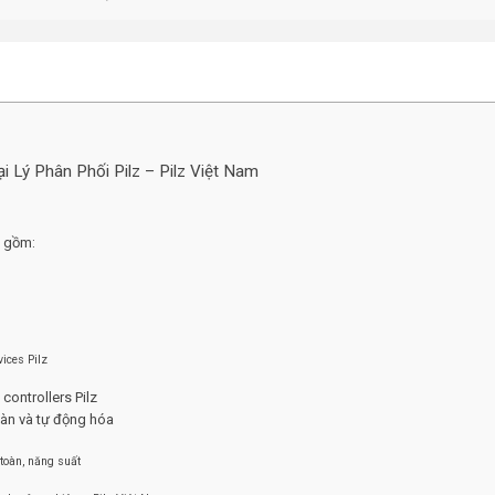
ại Lý Phân Phối Pilz – Pilz Việt Nam
o gồm:
vices Pilz
controllers Pilz
toàn và tự động hóa
toàn, năng suất