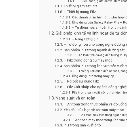
– Điều hành, giám sát và kiểm soát
Thiết bị giám sát Pilz
– Thiết bị mạng Pilz
Các thành phần hệ thống phù hợp t
Ứng dụng của Safety Relay Pilz – Rơ
– Tự động hóa an toàn trong ngành
Giải pháp kinh tế và linh hoạt để tự 
– Năng lượng gió
– Tự động hóa cho công nghệ đường sắt
Sản phẩm Pilz trong ngành đường sắt
An toàn trên đường đến tương lai kỹ
– Pilz trong công cụ máy móc
Sản phẩm Pilz trong lĩnh vực sản xuất
Thiết bị liên quan đến an toàn, nâ
Ứng dụng Pilz trong máy ép
– Rô bốt sử dụng Pilz
– Pilz Giải pháp cho ngành công nghiệ
Pilz trong sản xuất công nghiệp nặn
Năng suất và an toàn
– An toàn trong thực phẩm và đồ uống
Yêu cầu của bạn về an toàn máy móc – 
– An toàn máy móc trong ngành dư
– An toàn máy móc trong lĩnh vực ô 
Pilz trong sản xuất ô tô