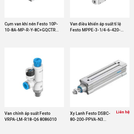
Cụm van khí nén Festo 10P-
Van điều khiển áp suất tỉ lệ
10-8A-MP-R-Y-8C+GQCTR
Festo MPPE-3-1/4-6-420-B
18200
161170
Liên hệ
Van chỉnh áp suất Festo
Xy Lanh Festo DSBC-
VRPA-LM-R18-Q6 8086010
80-200-PPVA-N3
1383340