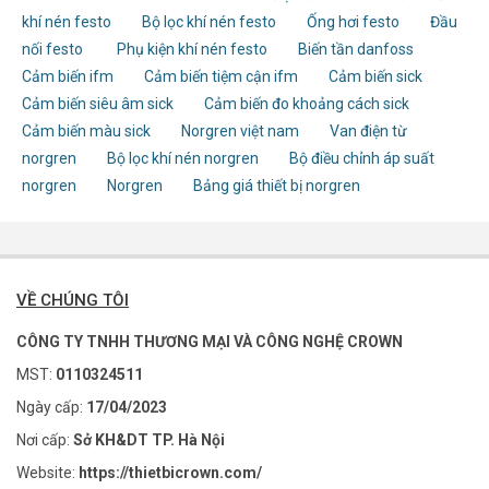
khí nén festo
Bộ lọc khí nén festo
Ống hơi festo
Đầu
nối festo
Phụ kiện khí nén festo
Biến tần danfoss
Cảm biến ifm
Cảm biến tiệm cận ifm
Cảm biến sick
Cảm biến siêu âm sick
Cảm biến đo khoảng cách sick
Cảm biến màu sick
Norgren việt nam
Van điện từ
norgren
Bộ lọc khí nén norgren
Bộ điều chỉnh áp suất
norgren
Norgren
Bảng giá thiết bị norgren
VỀ CHÚNG TÔI
CÔNG TY TNHH THƯƠNG MẠI VÀ CÔNG NGHỆ CROWN
MST:
0110324511
Ngày cấp:
17/04/2023
Nơi cấp:
Sở KH&DT TP. Hà Nội
Website:
https://thietbicrown.com/