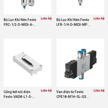
Liên hệ
Liên hệ
Bộ Lọc Khí Nén Festo
Bộ Lọc Khí Nén Festo
FRC-1/2-D-MIDI-A-
LFR-1/4-D-MIDI-MPA
MPA 8002265
8002372
Liên hệ
Liên hệ
Cổng kết nối điện
Van điện từ Festo
Festo VAEM-L1-S-
CPE18-M1H-5L-QS-8
M1-25 573445
163150