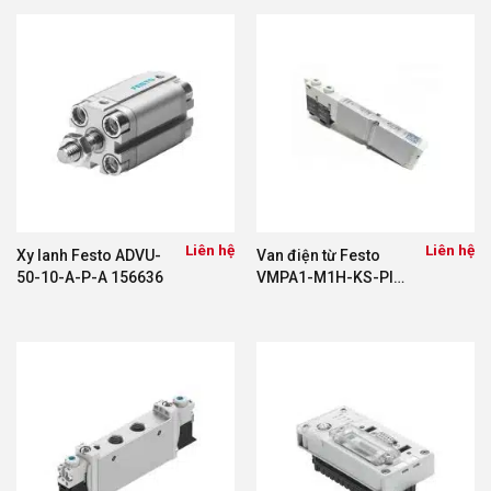
Liên hệ
Liên hệ
Xy lanh Festo ADVU-
Van điện từ Festo
50-10-A-P-A 156636
VMPA1-M1H-KS-PI
556838