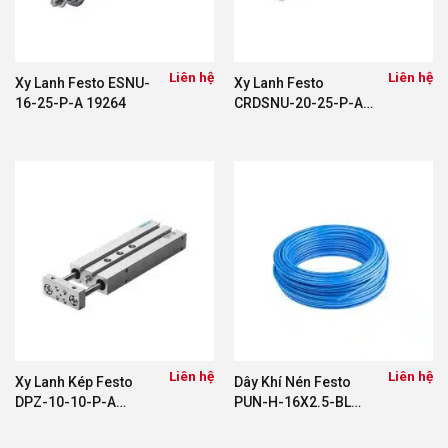
Liên hệ
Liên hệ
Xy Lanh Festo ESNU-
Xy Lanh Festo
16-25-P-A 19264
CRDSNU-20-25-P-A
552789
Liên hệ
Liên hệ
Xy Lanh Kép Festo
Dây Khí Nén Festo
DPZ-10-10-P-A
PUN-H-16X2.5-BL
32681
197388