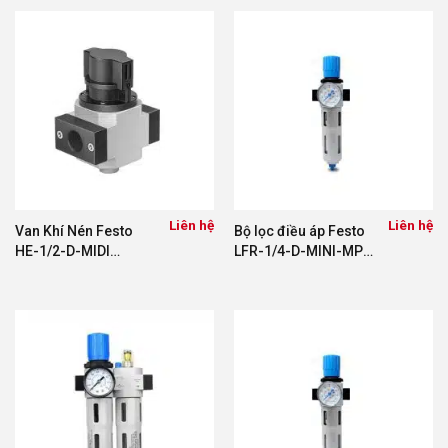
Liên hệ
Liên hệ
Van Khí Nén Festo
Bộ lọc điều áp Festo
HE-1/2-D-MIDI
LFR-1/4-D-MINI-MPA
162810
8002279