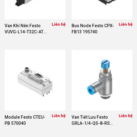
Liên hệ
Liên hệ
Van Khí Nén Festo
Bus Node Festo CPX-
VUVG-L14-T32C-AT-
FB13 195740
G18-1H2L 564212
Liên hệ
Liên hệ
Module Festo CTEU-
Van Tiết Lưu Festo
PB 570040
GRLA-1/4-QS-8-RS-
D 534339