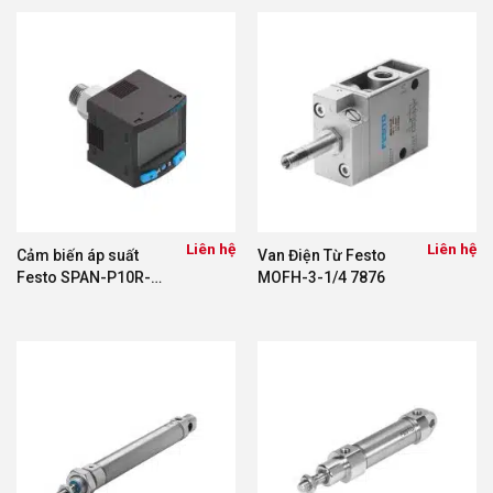
Liên hệ
Liên hệ
Cảm biến áp suất
Van Điện Từ Festo
Festo SPAN-P10R-
MOFH-3-1/4 7876
G18M-PN-PN-L1
8035544