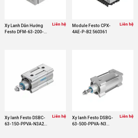
Liên hệ
Liên hệ
Xy Lanh Dẫn Hướng
Module Festo CPX-
Festo DFM-63-200-
4AE-P-B2 560361
PA-GF 170884
Liên hệ
Liên hệ
Xy lanh Festo DSBC-
Xy lanh Festo DSBG-
63-150-PPVA-N3A2
63-500-PPVA-N3
1463475
1646751