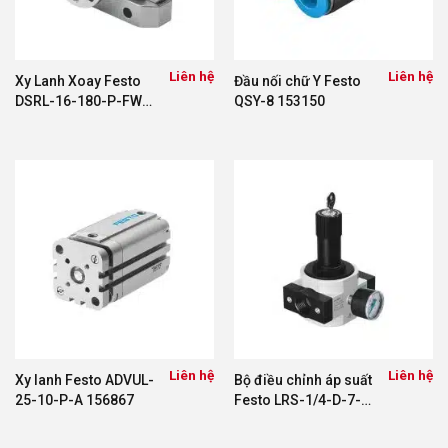
Liên hệ
Liên hệ
Xy Lanh Xoay Festo
Đầu nối chữ Y Festo
DSRL-16-180-P-FW
QSY-8 153150
30655
Liên hệ
Liên hệ
Xy lanh Festo ADVUL-
Bộ điều chỉnh áp suất
25-10-P-A 156867
Festo LRS-1/4-D-7-I-
MINI 194615