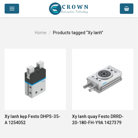
Skip
to
content
Home
/
Products tagged “Xy lanh”
Xy lanh kẹp Festo DHPS-35-
Xy lanh quay Festo DRRD-
A 1254052
20-180-FH-Y9A 1427379