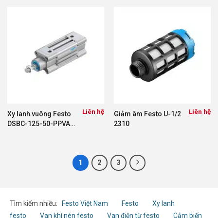
Liên hệ
Liên hệ
Xy lanh vuông Festo
Giảm âm Festo U-1/2
DSBC-125-50-PPVA-
2310
N3 1804958
1
2
3
Tìm kiếm nhiều:
Festo Việt Nam
Festo
Xy lanh
festo
Van khí nén festo
Van điện từ festo
Cảm biến