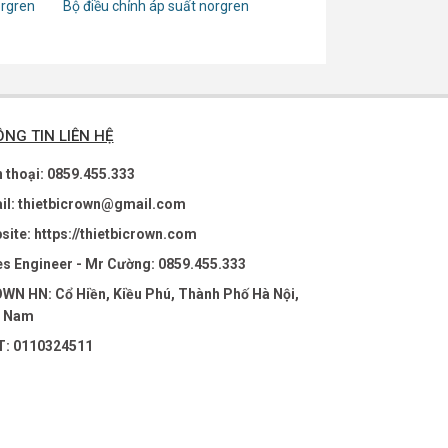
orgren
Bộ điều chỉnh áp suất norgren
NG TIN LIÊN HỆ
n thoại: 0859.455.333
il: thietbicrown@gmail.com
site: https://thietbicrown.com
es Engineer - Mr Cường: 0859.455.333
WN HN: Cổ Hiền, Kiều Phú, Thành Phố Hà Nội,
t Nam
: 0110324511