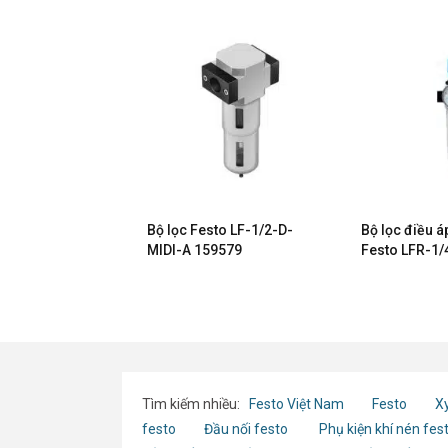
Liên hệ
ỉnh bộ
Bộ lọc Festo LF-1/2-D-
Bộ lọc điều á
LFR-3/8-
MIDI-A 159579
Festo LFR-1/
PA
MINI-MPA 80
Tìm kiếm nhiều:
Festo Việt Nam
Festo
Xy
festo
Đầu nối festo
Phụ kiện khí nén fes