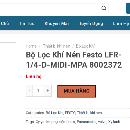
 Chủ
Tin Tức
Khuyến Mãi
Tuyển Dụng
Liên Hệ
Home
/
Thiết bị khí nén
/
Bộ Lọc Khí
Bộ Lọc Khí Nén Festo LFR-
1/4-D-MIDI-MPA 8002372
Liên hệ
Bộ Lọc Khí Nén Festo LFR-1/4-D-MIDI-MPA 8002372 
MUA HÀNG
Categories:
Bộ Lọc Khí
,
FESTO
,
Thiết bị khí nén
Tags:
Cylynder
,
phụ kiện festo
,
Pneusmatic
,
valve
,
Xy lanh