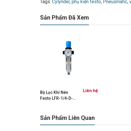
Tags:
Cylynder
,
phụ kiện festo
,
Pneusmatic
,
Sản Phẩm Đã Xem
Liên hệ
Bộ Lọc Khí Nén
Festo LFR-1/4-D-
MIDI-MPA 8002372
Sản Phẩm Liên Quan