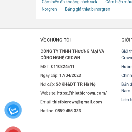
Cảm biến đo khoảng cách sick
Cảm biến màu
Norgren
Bảng giá thiết bị norgren
VỀ CHÚNG TÔI
GIỚI
CÔNG TY TNHH THƯƠNG MẠI VÀ
Giới 
CÔNG NGHỆ CROWN
Crow
MST:
0110324511
Hướn
Ngày cấp:
17/04/2023
Chính
Nơi cấp:
Sở KH&DT TP. Hà Nội
Bản đ
Nam
Website:
https://thietbicrown.com/
Liên 
Email:
thietbicrown@gmail.com
Hotline:
0859.455.333