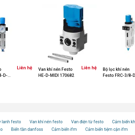
Liên hệ
Liên hệ
p
Van khí nén Festo
Bộ lọc khí nén
4-D-
HE-D-MIDI 170682
Festo FRC-3/8-D
02279
5M-MINI-MPA –
8002354
 lanh festo
Van khí nén festo
Van điện từ festo
Cảm biến kh
to
Biến tần danfoss
Cảm biến ifm
Cảm biến tiệm cận ifm