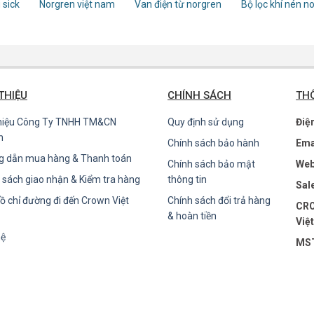
 sick
Norgren việt nam
Van điện từ norgren
Bộ lọc khí nén n
 THIỆU
CHÍNH SÁCH
THÔ
thiệu Công Ty TNHH TM&CN
Quy định sử dụng
Điệ
n
Chính sách bảo hành
Ema
g dẫn mua hàng & Thanh toán
Chính sách bảo mật
Web
 sách giao nhận & Kiểm tra hàng
thông tin
Sal
ồ chỉ đường đi đến Crown Việt
Chính sách đổi trả hàng
CRO
& hoàn tiền
Việ
hệ
MST