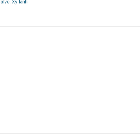
valve
,
Xy lanh