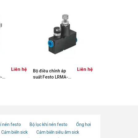
Liên hệ
Liên hệ
Bộ điều chỉnh áp
-
suất Festo LRMA-
QS-8
í nén festo
Bộ lọc khí nén festo
Ống hơi
Cảm biến sick
Cảm biến siêu âm sick