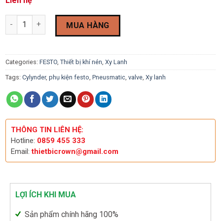
Liên hệ
Xy Lanh Festo ESNU-16-25-P-A 19264 quantity
MUA HÀNG
Categories:
FESTO
,
Thiết bị khí nén
,
Xy Lanh
Tags:
Cylynder
,
phụ kiện festo
,
Pneusmatic
,
valve
,
Xy lanh
THÔNG TIN LIÊN HỆ:
Hotline:
0859 455 333
Email:
thietbicrown@gmail.com
LỢI ÍCH KHI MUA
Sản phẩm chính hãng 100%