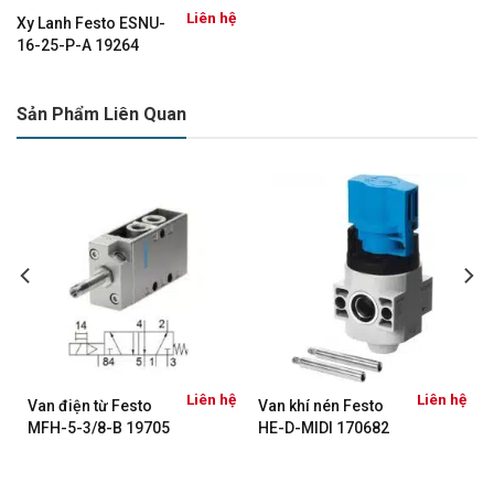
Liên hệ
Xy Lanh Festo ESNU-
16-25-P-A 19264
Sản Phẩm Liên Quan
ệ
Liên hệ
Liên hệ
Van điện từ Festo
Van khí nén Festo
MFH-5-3/8-B 19705
HE-D-MIDI 170682