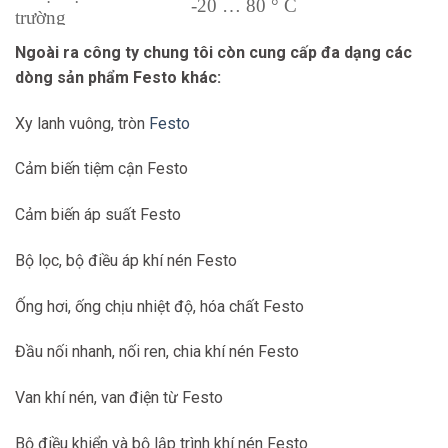
-20 … 80 ° C
trường
Ngoài ra công ty chung tôi còn cung cấp đa dạng các
Kết nối khí nén
M5
dòng sản phẩm Festo khác:
Thép hợp kim cao,
Vật liệu cần piston
không ăn mòn
Xy lanh vuông, tròn
Festo
Vật liệu thùng xi
Thép hợp kim cao,
Cảm biến tiệm cận Festo
lanh
không ăn mòn
Cảm biến áp suất Festo
Bộ lọc, bộ điều áp khí nén Festo
Ống hơi, ống chịu nhiệt độ, hóa chất Festo
Đầu nối nhanh, nối ren, chia khí nén Festo
Van khí nén, van điện từ Festo
Bộ điều khiển và bộ lập trình khí nén Festo