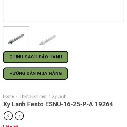
CHÍNH SÁCH BẢO HÀNH
HƯỚNG DẪN MUA HÀNG
Home
/
Thiết bị khí nén
/
Xy Lanh
Xy Lanh Festo ESNU-16-25-P-A 19264