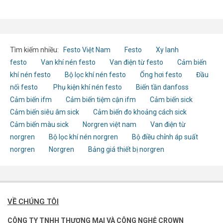
Tìm kiếm nhiều:
Festo Việt Nam
Festo
Xy lanh
festo
Van khí nén festo
Van điện từ festo
Cảm biến
khí nén festo
Bộ lọc khí nén festo
Ống hơi festo
Đầu
nối festo
Phụ kiện khí nén festo
Biến tần danfoss
Cảm biến ifm
Cảm biến tiệm cận ifm
Cảm biến sick
Cảm biến siêu âm sick
Cảm biến đo khoảng cách sick
Cảm biến màu sick
Norgren việt nam
Van điện từ
norgren
Bộ lọc khí nén norgren
Bộ điều chỉnh áp suất
norgren
Norgren
Bảng giá thiết bị norgren
VỀ CHÚNG TÔI
CÔNG TY TNHH THƯƠNG MẠI VÀ CÔNG NGHỆ CROWN