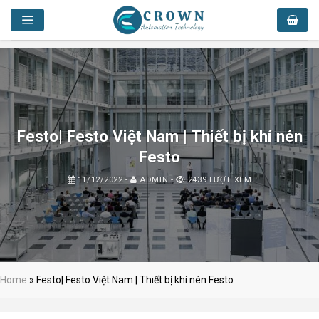
Skip
to
content
Festo| Festo Việt Nam | Thiết bị khí nén
Festo
11/12/2022
-
ADMIN
-
2439 LƯỢT XEM
Home
»
Festo| Festo Việt Nam | Thiết bị khí nén Festo