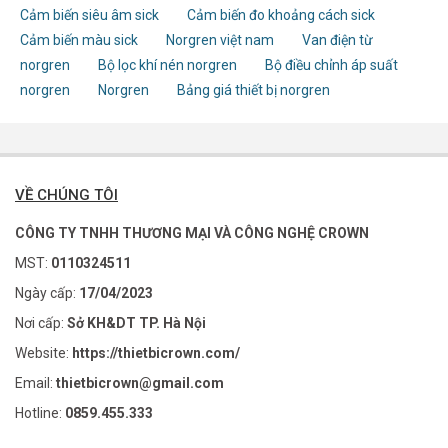
Cảm biến siêu âm sick
Cảm biến đo khoảng cách sick
Cảm biến màu sick
Norgren việt nam
Van điện từ
norgren
Bộ lọc khí nén norgren
Bộ điều chỉnh áp suất
norgren
Norgren
Bảng giá thiết bị norgren
VỀ CHÚNG TÔI
CÔNG TY TNHH THƯƠNG MẠI VÀ CÔNG NGHỆ CROWN
MST:
0110324511
Ngày cấp:
17/04/2023
Nơi cấp:
Sở KH&DT TP. Hà Nội
Website:
https://thietbicrown.com/
Email:
thietbicrown@gmail.com
Hotline:
0859.455.333