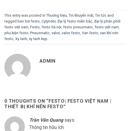
This entry was posted in
Thương hiệu
,
Tin khuyến mãi
,
Tin tức
and
tagged
ben hơi festo
,
Cylynder
,
đại lý festo miền bắc
,
đại lý phân phối
festo việt nam
,
Festo
,
festo hà nội
,
festo pneusmatic
,
festo việt nam
,
phụ kiện festo
,
Pneusmatic
,
valve
,
valve festo
,
Van festo
,
van khí nén
festo
,
Xy lanh
,
xy lanh kẹp
.
ADMIN
0 THOUGHTS ON “
FESTO| FESTO VIỆT NAM |
THIẾT BỊ KHÍ NÉN FESTO
”
Trần Văn Quang
says:
Thông tin hữu ích.