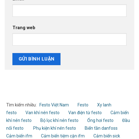
Trang web
Tìm kiếm nhiều:
Festo Việt Nam
Festo
Xy lanh
festo
Van khí nén festo
Van điện từ festo
Cảm biến
khí nén festo
Bộ lọc khí nén festo
Ống hơi festo
Đầu
nối festo
Phụ kiện khí nén festo
Biến tần danfoss
Cảm biến ifm
Cảm biến tiệm cận ifm
Cảm biến sick