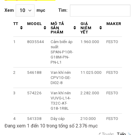
Xem
mục
Tìm:
TT
MODEL
MÔ TẢ
GIÁ
MAKER
G
SẢN
NIÊM
C
PHẨM
YẾT
K
1
8035544
Cảm biến áp
1.960.000
FESTO
Li
suất
SPAN-P10R-
G18M-PN-
PN-L1
2
546188
Van khí nén
11.025.000
FESTO
Li
CPV10-GE-
DI02-8
3
574226
Van khí nén
2.282.000
FESTO
Li
VUVG-L14-
T32C-AT-
G18-1R8L
4
541338
Dây cáp
210.000
FESTO
Li
NEBU-M8W3-
Đang xem 1 đến 10 trong tổng số 2.376 mục
K-2.5-LE3
Trước
Tiếp