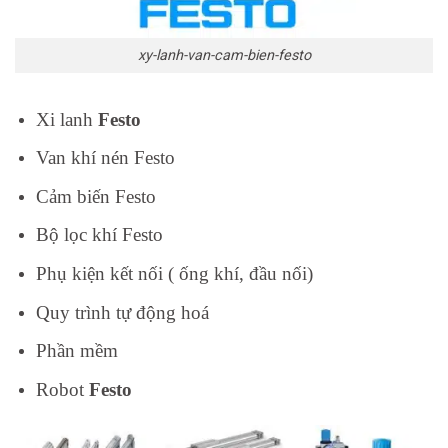
D1-V-J-
MM5JM-
EX1E+GEVTU-
xy-lanh-van-cam-bien-festo
E
Xi lanh
Festo
Van khí nén Festo
Cảm biến Festo
Bộ lọc khí Festo
Phụ kiện kết nối ( ống khí, đầu nối)
Quy trình tự động hoá
Phần mềm
Robot
Festo