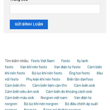
Tìm kiếm nhiều:
Festo Việt Nam
Festo
Xy lanh
festo
Van khí nén festo
Van điện từ festo
Cảm biến
khí nén festo
Bộ lọc khí nén festo
Ống hơi festo
Đầu
nối festo
Phụ kiện khí nén festo
Biến tần danfoss
Cảm biến ifm
Cảm biến tiệm cận ifm
Cảm biến sick
Cảm biến siêu âm sick
Cảm biến đo khoảng cách sick
Cảm biến màu sick
Norgren việt nam
Van điện từ
norgren
Bộ lọc khí nén norgren
Bộ điều chỉnh áp suất
norgren
Norgren
Bảng giá thiết bị norgren