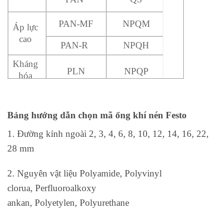
PAN-MF
NPQM
Áp lực
cao
PAN-R
NPQH
Kháng
PLN
NPQP
hóa
chất,thực
phẩm an
PFAN/PTFEN
NPQH
toàn và
Bảng hướng dẫn chọn mã ống khí nén Festo
thủy
1. Đường kính ngoài 2, 3, 4, 6, 8, 10, 12, 14, 16, 22,
phân
PFAN/PTFEN
NPCK/CRQS
kháng.
28 mm
2. Nguyên vật liệu Polyamide, Polyvinyl
clorua, Perfluoroalkoxy
ankan, Polyetylen, Polyurethane