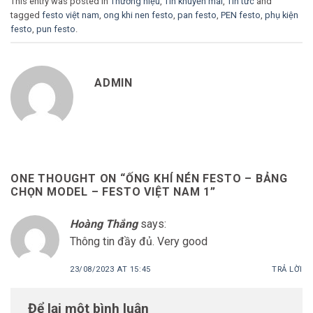
This entry was posted in
Thương hiệu
,
Tin khuyến mãi
,
Tin tức
and
tagged
festo việt nam
,
ong khi nen festo
,
pan festo
,
PEN festo
,
phụ kiện
festo
,
pun festo
.
ADMIN
ONE THOUGHT ON “
ỐNG KHÍ NÉN FESTO – BẢNG
CHỌN MODEL – FESTO VIỆT NAM 1
”
Hoàng Thắng
says:
Thông tin đầy đủ. Very good
23/08/2023 AT 15:45
TRẢ LỜI
Để lại một bình luận