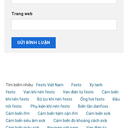
Trang web
Tìm kiếm nhiều:
Festo Việt Nam
Festo
Xy lanh
festo
Van khí nén festo
Van điện từ festo
Cảm biến
khí nén festo
Bộ lọc khí nén festo
Ống hơi festo
Đầu
nối festo
Phụ kiện khí nén festo
Biến tần danfoss
Cảm biến ifm
Cảm biến tiệm cận ifm
Cảm biến sick
Cảm biến siêu âm sick
Cảm biến đo khoảng cách sick
Cảm biến màu sick
Norgren việt nam
Van điện từ