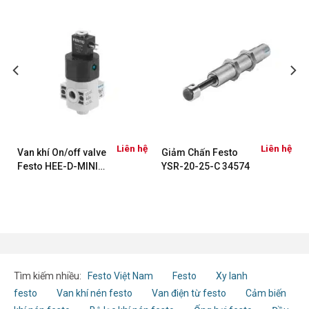
ệ
Liên hệ
Liên hệ
Van khí On/off valve
Giảm Chấn Festo
Festo HEE-D-MINI-
YSR-20-25-C 34574
24
Tìm kiếm nhiều:
Festo Việt Nam
Festo
Xy lanh
festo
Van khí nén festo
Van điện từ festo
Cảm biến