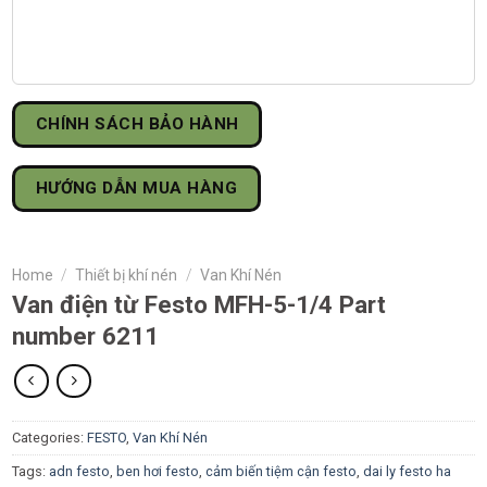
CHÍNH SÁCH BẢO HÀNH
HƯỚNG DẪN MUA HÀNG
Home
/
Thiết bị khí nén
/
Van Khí Nén
Van điện từ Festo MFH-5-1/4 Part
number 6211
Categories:
FESTO
,
Van Khí Nén
Tags:
adn festo
,
ben hơi festo
,
cảm biến tiệm cận festo
,
dai ly festo ha