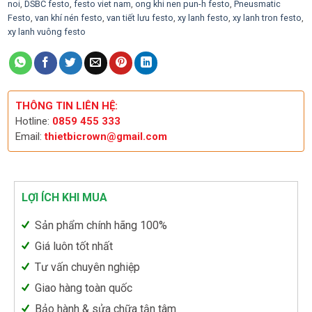
noi
,
DSBC festo
,
festo viet nam
,
ong khi nen pun-h festo
,
Pneusmatic
Festo
,
van khí nén festo
,
van tiết lưu festo
,
xy lanh festo
,
xy lanh tron festo
,
xy lanh vuông festo
THÔNG TIN LIÊN HỆ:
Hotline:
0859 455 333
Email:
thietbicrown@gmail.com
LỢI ÍCH KHI MUA
Sản phẩm chính hãng 100%
Giá luôn tốt nhất
Tư vấn chuyên nghiệp
Giao hàng toàn quốc
Bảo hành & sửa chữa tận tâm