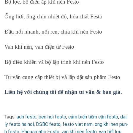
Bộ lọc, bộ điều áp khí nén Festo
Ống hơi, ống chịu nhiệt độ, hóa chất Festo
Đầu nối nhanh, nối ren, chia khí nén Festo
Van khí nén, van điện từ Festo
Bộ điều khiển và bộ lập trình khí nén Festo
Tư vấn cung cấp thiết bị và lắp đặt sản phẩm Festo
Liên hệ với chúng tôi để nhận tư vấn & báo giá.
Tags:
adn festo
,
ben hơi festo
,
cảm biến tiệm cận festo
,
dai
ly festo ha noi
,
DSBC festo
,
festo viet nam
,
ong khi nen pun-
h festo
,
Pneusmatic Festo
,
van khí nén festo
,
van tiết lưu