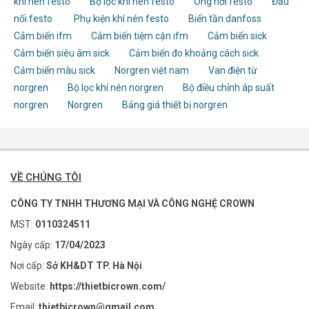
khí nén festo
Bộ lọc khí nén festo
Ống hơi festo
Đầu
nối festo
Phụ kiện khí nén festo
Biến tần danfoss
Cảm biến ifm
Cảm biến tiệm cận ifm
Cảm biến sick
Cảm biến siêu âm sick
Cảm biến đo khoảng cách sick
Cảm biến màu sick
Norgren việt nam
Van điện từ
norgren
Bộ lọc khí nén norgren
Bộ điều chỉnh áp suất
norgren
Norgren
Bảng giá thiết bị norgren
VỀ CHÚNG TÔI
CÔNG TY TNHH THƯƠNG MẠI VÀ CÔNG NGHỆ CROWN
MST:
0110324511
Ngày cấp:
17/04/2023
Nơi cấp:
Sở KH&DT TP. Hà Nội
Website:
https://thietbicrown.com/
Email:
thietbicrown@gmail.com