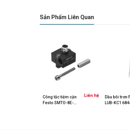
Sản Phẩm Liên Quan
Liên hệ
én Festo MDH-
Công tắc tiệm cận
Dầu bôi trơn 
119600
Festo SMTO-8E-
LUB-KC1 684
PS-S-LED-24
Tuýp 20ML
171178