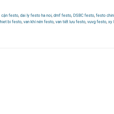
 cận festo
,
dai ly festo ha noi
,
dmf festo
,
DSBC festo
,
festo chi
thiet bi festo
,
van khí nén festo
,
van tiết lưu festo
,
vuvg festo
,
xy 