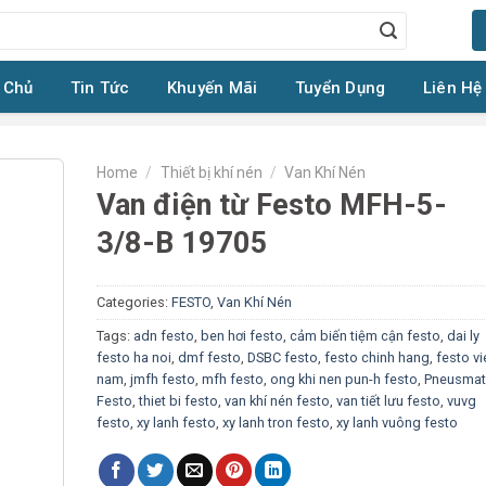
 Chủ
Tin Tức
Khuyến Mãi
Tuyển Dụng
Liên Hệ
Home
/
Thiết bị khí nén
/
Van Khí Nén
Van điện từ Festo MFH-5-
3/8-B 19705
Categories:
FESTO
,
Van Khí Nén
Tags:
adn festo
,
ben hơi festo
,
cảm biến tiệm cận festo
,
dai ly
festo ha noi
,
dmf festo
,
DSBC festo
,
festo chinh hang
,
festo vi
nam
,
jmfh festo
,
mfh festo
,
ong khi nen pun-h festo
,
Pneusmat
Festo
,
thiet bi festo
,
van khí nén festo
,
van tiết lưu festo
,
vuvg
festo
,
xy lanh festo
,
xy lanh tron festo
,
xy lanh vuông festo