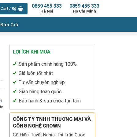
0859 455 333
0859 455 333
Cart /
0
₫
Hà Nội
Hồ Chí Minh
 Báo Giá
LỢI ÍCH KHI MUA
Sản phẩm chính hãng 100%
Giá luôn tốt nhất
Tư vấn chuyên nghiệp
Giao hàng toàn quốc
Bảo hành & sửa chữa tận tâm
et
ic
CÔNG TY TNHH THƯƠNG MẠI VÀ
CÔNG NGHỆ CROWN
Cổ Hiền, Tuyết Nghĩa, Thị Trấn Quốc