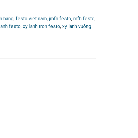
nh hang
,
festo viet nam
,
jmfh festo
,
mfh festo
,
lanh festo
,
xy lanh tron festo
,
xy lanh vuông