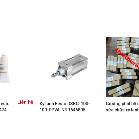
Liên hệ
Festo
Xy lanh Festo DSBG-100-
Gioăng phớt bộ 
474
100-PPVA-N3 1646805
sửa chữa xy lan
DNC-32-PPV-A