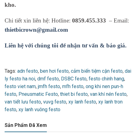
kho.
Chi tiết xin liên hệ: Hotline:
0859.455.333
– Email:
thietbicrown@gmail.com
Liên hệ với chúng tôi để nhận tư vấn & báo giá.
Tags:
adn festo
,
ben hơi festo
,
cảm biến tiệm cận festo
,
dai
ly festo ha noi
,
dmf festo
,
DSBC festo
,
festo chinh hang
,
festo viet nam
,
jmfh festo
,
mfh festo
,
ong khi nen pun-h
festo
,
Pneusmatic Festo
,
thiet bi festo
,
van khí nén festo
,
van tiết lưu festo
,
vuvg festo
,
xy lanh festo
,
xy lanh tron
festo
,
xy lanh vuông festo
Sản Phẩm Đã Xem