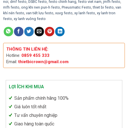
noi
,
dmf festo
,
DSBC festo
,
festo chinh hang
,
festo viet nam
,
jmfh festo
,
mfh festo
,
ong khi nen pun-h festo
,
Pneusmatic Festo
,
thiet bi festo
,
van
khí nén festo
,
van tiết lưu festo
,
vuvg festo
,
xy lanh festo
,
xy lanh tron
festo
,
xy lanh vuông festo
THÔNG TIN LIÊN HỆ:
Hotline:
0859 455 333
Email:
thietbicrown@gmail.com
LỢI ÍCH KHI MUA
Sản phẩm chính hãng 100%
Giá luôn tốt nhất
Tư vấn chuyên nghiệp
Giao hàng toàn quốc