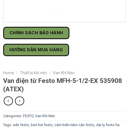
CHÍNH SÁCH BẢO HÀNH
HƯỚNG DẪN MUA HÀNG
Home
/
Thiết bị khí nén
/
Van Khí Nén
Van điện từ Festo MFH-5-1/2-EX 535908
(ATEX)
Categories:
FESTO
,
Van Khí Nén
Tags:
adn festo
,
ben hơi festo
,
cảm biến tiệm cận festo
,
dai ly festo ha