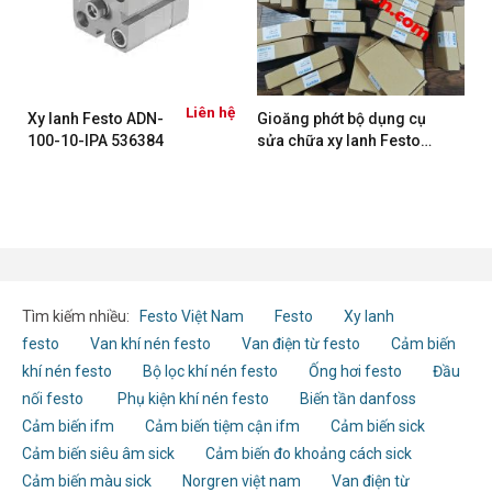
ệ
Liên hệ
Xy lanh Festo ADN-
Gioăng phớt bộ dụng cụ
100-10-IPA 536384
sửa chữa xy lanh Festo
DSBC/G-50
Tìm kiếm nhiều:
Festo Việt Nam
Festo
Xy lanh
festo
Van khí nén festo
Van điện từ festo
Cảm biến
khí nén festo
Bộ lọc khí nén festo
Ống hơi festo
Đầu
nối festo
Phụ kiện khí nén festo
Biến tần danfoss
Cảm biến ifm
Cảm biến tiệm cận ifm
Cảm biến sick
Cảm biến siêu âm sick
Cảm biến đo khoảng cách sick
Cảm biến màu sick
Norgren việt nam
Van điện từ