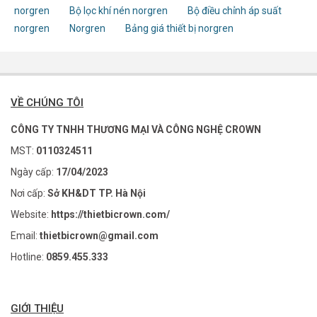
norgren
Bộ lọc khí nén norgren
Bộ điều chỉnh áp suất
norgren
Norgren
Bảng giá thiết bị norgren
VỀ CHÚNG TÔI
CÔNG TY TNHH THƯƠNG MẠI VÀ CÔNG NGHỆ CROWN
MST:
0110324511
Ngày cấp:
17/04/2023
Nơi cấp:
Sở KH&DT TP. Hà Nội
Website:
https://thietbicrown.com/
Email:
thietbicrown@gmail.com
Hotline:
0859.455.333
GIỚI THIỆU