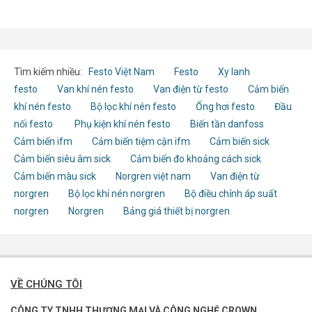
Tìm kiếm nhiều:
Festo Việt Nam
Festo
Xy lanh
festo
Van khí nén festo
Van điện từ festo
Cảm biến
khí nén festo
Bộ lọc khí nén festo
Ống hơi festo
Đầu
nối festo
Phụ kiện khí nén festo
Biến tần danfoss
Cảm biến ifm
Cảm biến tiệm cận ifm
Cảm biến sick
Cảm biến siêu âm sick
Cảm biến đo khoảng cách sick
Cảm biến màu sick
Norgren việt nam
Van điện từ
norgren
Bộ lọc khí nén norgren
Bộ điều chỉnh áp suất
norgren
Norgren
Bảng giá thiết bị norgren
VỀ CHÚNG TÔI
CÔNG TY TNHH THƯƠNG MẠI VÀ CÔNG NGHỆ CROWN