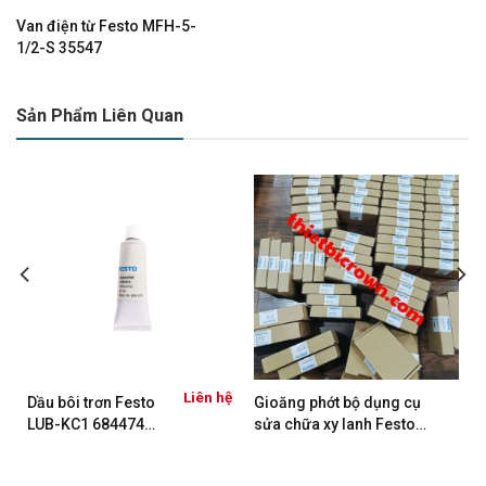
Van điện từ Festo MFH-5-
1/2-S 35547
Sản Phẩm Liên Quan
ệ
Liên hệ
Dầu bôi trơn Festo
Gioăng phớt bộ dụng cụ
LUB-KC1 684474
sửa chữa xy lanh Festo
Tuýp 20ML
DSBC/G-125