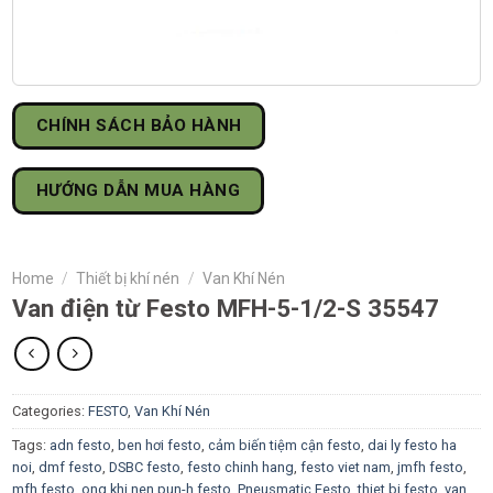
CHÍNH SÁCH BẢO HÀNH
HƯỚNG DẪN MUA HÀNG
Home
/
Thiết bị khí nén
/
Van Khí Nén
Van điện từ Festo MFH-5-1/2-S 35547
Categories:
FESTO
,
Van Khí Nén
Tags:
adn festo
,
ben hơi festo
,
cảm biến tiệm cận festo
,
dai ly festo ha
noi
,
dmf festo
,
DSBC festo
,
festo chinh hang
,
festo viet nam
,
jmfh festo
,
mfh festo
,
ong khi nen pun-h festo
,
Pneusmatic Festo
,
thiet bi festo
,
van