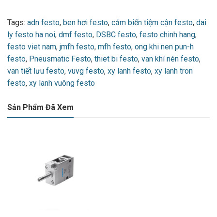
Tags:
adn festo
,
ben hơi festo
,
cảm biến tiệm cận festo
,
dai
ly festo ha noi
,
dmf festo
,
DSBC festo
,
festo chinh hang
,
festo viet nam
,
jmfh festo
,
mfh festo
,
ong khi nen pun-h
festo
,
Pneusmatic Festo
,
thiet bi festo
,
van khí nén festo
,
van tiết lưu festo
,
vuvg festo
,
xy lanh festo
,
xy lanh tron
festo
,
xy lanh vuông festo
Sản Phẩm Đã Xem