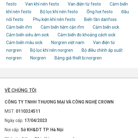
festo
Van khí nén festo
Van điện từ festo
Cảm biến
khí nén festo
Bộ lọc khí nén festo
Ống hơi festo
Đầu
nối festo
Phụ kiện khí nén festo
Biến tần danfoss
Cảm biến ifm
Cảm biến tiệm cận ifm
Cảm biến sick
Cảm biến siêu âm sick
Cảm biến đo khoảng cách sick
Cảm biến màu sick
Norgren việt nam
Van điện từ
norgren
Bộ lọc khí nén norgren
Bộ điều chỉnh áp suất
norgren
Norgren
Bảng giá thiết bị norgren
VỀ CHÚNG TÔI
CÔNG TY TNHH THƯƠNG MẠI VÀ CÔNG NGHỆ CROWN
MST:
0110324511
Ngày cấp:
17/04/2023
Nơi cấp:
Sở KH&DT TP. Hà Nội