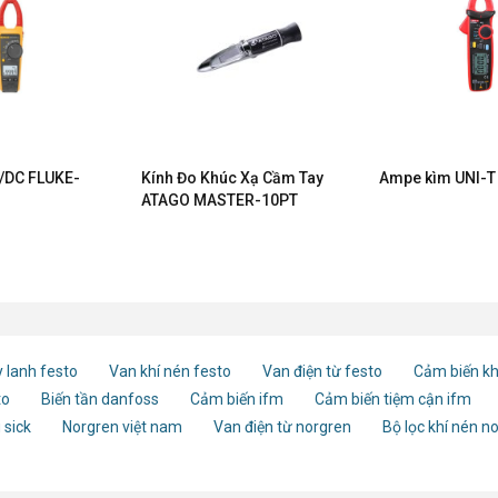
/DC FLUKE-
Kính Đo Khúc Xạ Cầm Tay
Ampe kìm UNI-T
ATAGO MASTER-10PT
 lanh festo
Van khí nén festo
Van điện từ festo
Cảm biến kh
to
Biến tần danfoss
Cảm biến ifm
Cảm biến tiệm cận ifm
 sick
Norgren việt nam
Van điện từ norgren
Bộ lọc khí nén n