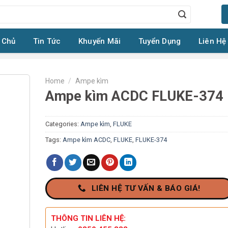
 Chủ
Tin Tức
Khuyến Mãi
Tuyển Dụng
Liên Hệ
Home
/
Ampe kìm
Ampe kìm ACDC FLUKE-374
Categories:
Ampe kìm
,
FLUKE
Tags:
Ampe kìm ACDC
,
FLUKE
,
FLUKE-374
LIÊN HỆ TƯ VẤN & BÁO GIÁ!
THÔNG TIN LIÊN HỆ: