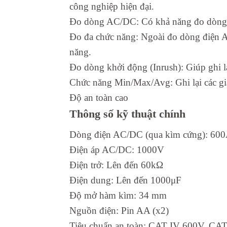
công nghiệp hiện đại.
Đo dòng AC/DC: Có khả năng đo dòng đ
Đo đa chức năng: Ngoài đo dòng điện AC
năng.
Đo dòng khởi động (Inrush): Giúp ghi lạ
Chức năng Min/Max/Avg: Ghi lại các giá t
Độ an toàn cao
Thông số kỹ thuật chính
Dòng điện AC/DC (qua kìm cứng): 60
Điện áp AC/DC: 1000V
Điện trở: Lên đến 60kΩ
Điện dung: Lên đến 1000μF
Độ mở hàm kìm: 34 mm
Nguồn điện: Pin AA (x2)
Tiêu chuẩn an toàn: CAT IV 600V, CAT