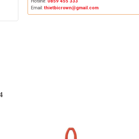
Hotline:
0859 455 333
Email:
thietbicrown@gmail.com
4