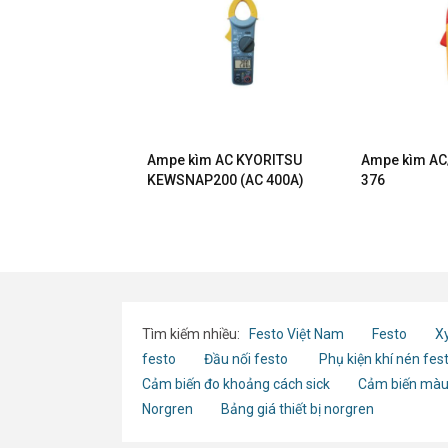
AC/DC HIOKI
Ampe kìm AC KYORITSU
Ampe kìm AC
0A)
KEWSNAP200 (AC 400A)
376
Tìm kiếm nhiều:
Festo Việt Nam
Festo
Xy
festo
Đầu nối festo
Phụ kiện khí nén fes
Cảm biến đo khoảng cách sick
Cảm biến màu
Norgren
Bảng giá thiết bị norgren