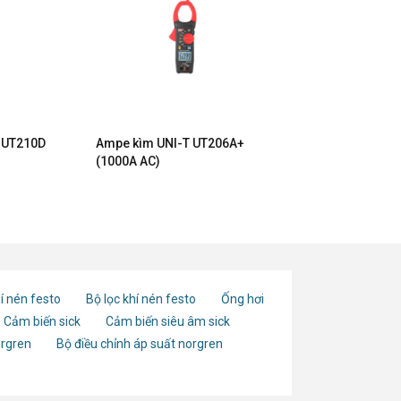
 UT210D
Ampe kìm UNI-T UT206A+
(1000A AC)
í nén festo
Bộ lọc khí nén festo
Ống hơi
Cảm biến sick
Cảm biến siêu âm sick
orgren
Bộ điều chỉnh áp suất norgren