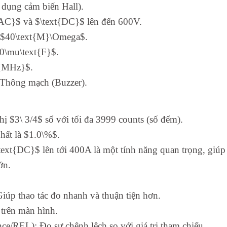
 dụng cảm biến Hall).
{AC}$ và $\text{DC}$ lên đến 600V.
đa $40\text{M}\Omega$.
00\mu\text{F}$.
t{MHz}$.
 Thông mạch (Buzzer).
ị $3\ 3/4$ số với tối đa 3999 counts (số đếm).
hất là $1.0\%$.
t{DC}$ lên tới 400A là một tính năng quan trọng, giúp 
ớn.
úp thao tác đo nhanh và thuận tiện hơn.
 trên màn hình.
e/REL): Đo sự chênh lệch so với giá trị tham chiếu.