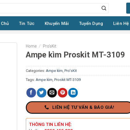
 Chủ
Tin Tức
Khuyến Mãi
Tuyển Dụng
Liên Hệ
Home
/
Pro'sKit
Ampe kìm Proskit MT-3109
Categories:
Ampe kìm
,
Pro'sKit
Tags:
Ampe kìm
,
Proskit MT-3109
LIÊN HỆ TƯ VẤN & BÁO GIÁ!
THÔNG TIN LIÊN HỆ: