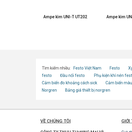
HIOKI 3280-10F
Ampe kìm UNI-T UT202
Ampe kìm UN
Tìm kiếm nhiều:
Festo Việt Nam
Festo
Xy
festo
Đầu nối festo
Phụ kiện khí nén fes
Cảm biến đo khoảng cách sick
Cảm biến màu
Norgren
Bảng giá thiết bị norgren
VỀ CHÚNG TÔI
GIỚI