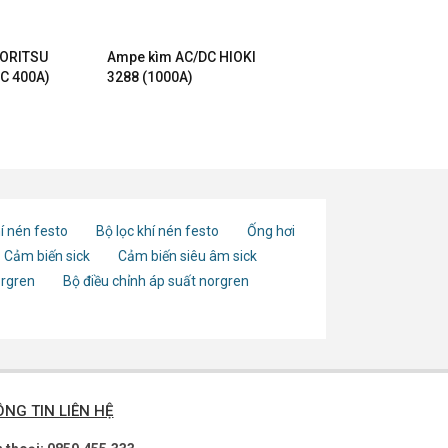
YORITSU
Ampe kìm AC/DC HIOKI
C 400A)
3288 (1000A)
í nén festo
Bộ lọc khí nén festo
Ống hơi
Cảm biến sick
Cảm biến siêu âm sick
orgren
Bộ điều chỉnh áp suất norgren
NG TIN LIÊN HỆ