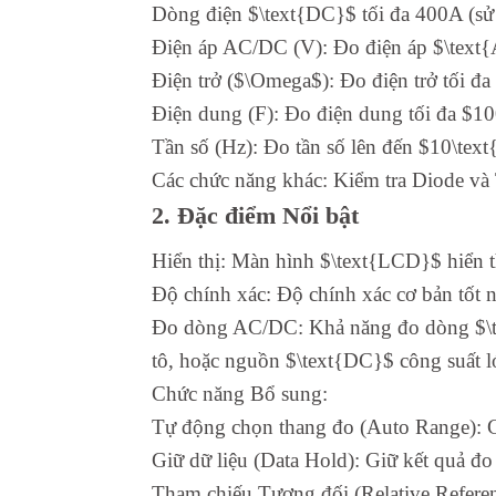
Dòng điện $\text{DC}$ tối đa 400A (sử
Điện áp AC/DC (V): Đo điện áp $\text
Điện trở ($\Omega$): Đo điện trở tối 
Điện dung (F): Đo điện dung tối đa $1
Tần số (Hz): Đo tần số lên đến $10\tex
Các chức năng khác: Kiểm tra Diode và
2. Đặc điểm Nổi bật
Hiển thị: Màn hình $\text{LCD}$ hiển th
Độ chính xác: Độ chính xác cơ bản tốt n
Đo dòng AC/DC: Khả năng đo dòng $\tex
tô, hoặc nguồn $\text{DC}$ công suất l
Chức năng Bổ sung:
Tự động chọn thang đo (Auto Range): Gi
Giữ dữ liệu (Data Hold): Giữ kết quả đo
Tham chiếu Tương đối (Relative Referenc