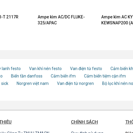
I-T 2117R
Ampe kìm AC/DC FLUKE-
Ampe kìm AC K
325/APAC
KEWSNAP200 (A
 lanh festo
Van khí nén festo
Van điện từ festo
Cảm biến kh
to
Biến tần danfoss
Cảm biến ifm
Cảm biến tiệm cận ifm
 sick
Norgren việt nam
Van điện từ norgren
Bộ lọc khí nén n
 THIỆU
CHÍNH SÁCH
THÔ