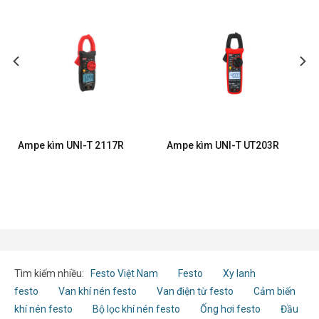
Ampe kìm UNI-T 2117R
Ampe kìm UNI-T UT203R
Tìm kiếm nhiều:
Festo Việt Nam
Festo
Xy lanh
festo
Van khí nén festo
Van điện từ festo
Cảm biến
khí nén festo
Bộ lọc khí nén festo
Ống hơi festo
Đầu