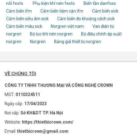
nối festo
Phụ kiện khí nén festo
Biến tần danfoss
Cảm biến ifm
Cảm biến tiệm cận ifm
Cảm biến sick
Cảm biến siêu âm sick
Cảm biến đo khoảng cách sick
Cảm biến màu sick
Norgren việt nam
Van điện từ
norgren
Bộ lọc khí nén norgren
Bộ điều chỉnh áp suất
norgren
Norgren
Bảng giá thiết bị norgren
VỀ CHÚNG TÔI
CÔNG TY TNHH THƯƠNG MẠI VÀ CÔNG NGHỆ CROWN
MST:
0110324511
Ngày cấp:
17/04/2023
Nơi cấp:
Sở KH&DT TP. Hà Nội
Website:
https://thietbicrown.com/
Email:
thietbicrown@gmail.com