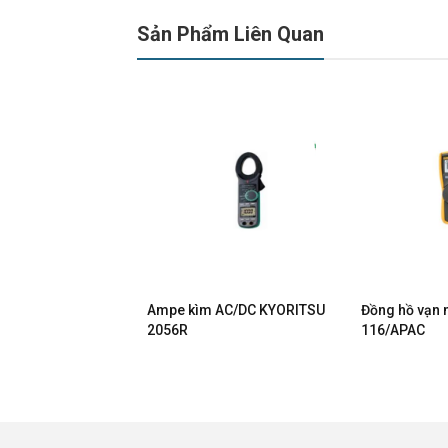
Sản Phẩm Liên Quan
 KYORITSU 2046R
Ampe kìm AC/DC KYORITSU
Đồng hồ vạn 
2056R
116/APAC