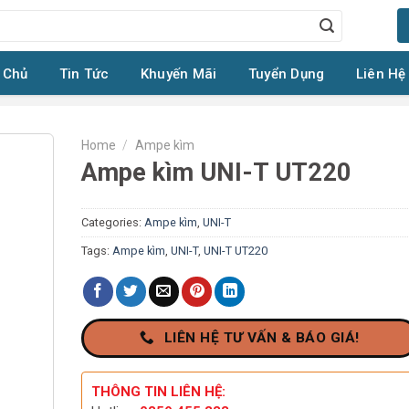
 Chủ
Tin Tức
Khuyến Mãi
Tuyển Dụng
Liên Hệ
Home
/
Ampe kìm
Ampe kìm UNI-T UT220
Categories:
Ampe kìm
,
UNI-T
Tags:
Ampe kìm
,
UNI-T
,
UNI-T UT220
LIÊN HỆ TƯ VẤN & BÁO GIÁ!
THÔNG TIN LIÊN HỆ: