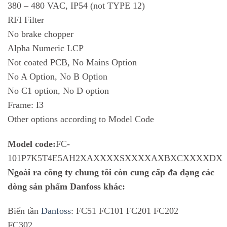
380 – 480 VAC, IP54 (not TYPE 12)
RFI Filter
No brake chopper
Alpha Numeric LCP
Not coated PCB, No Mains Option
No A Option, No B Option
No C1 option, No D option
Frame: I3
Other options according to Model Code
Model code:
FC-
101P7K5T4E5AH2XAXXXXSXXXXAXBXCXXXXDX
Ngoài ra công ty chung tôi còn cung cấp đa dạng các
dòng sản phẩm Danfoss khác:
Biến tần
Danfoss
: FC51 FC101 FC201 FC202
FC302…..