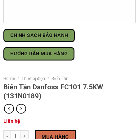
CHÍNH SÁCH BẢO HÀNH
HƯỚNG DẪN MUA HÀNG
Home
/
Thiêt bị điện
/
Biến Tần
Biến Tần Danfoss FC101 7.5KW
(131N0189)
Liên hệ
Biến Tần Danfoss FC101 7.5KW (131N0189) quantity
MUA HÀNG