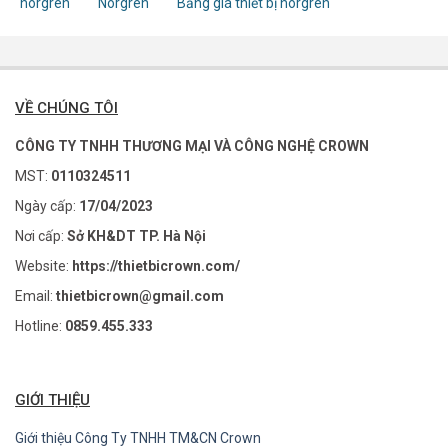
norgren
Norgren
Bảng giá thiết bị norgren
VỀ CHÚNG TÔI
CÔNG TY TNHH THƯƠNG MẠI VÀ CÔNG NGHỆ CROWN
MST:
0110324511
Ngày cấp:
17/04/2023
Nơi cấp:
Sở KH&DT TP. Hà Nội
Website:
https://thietbicrown.com/
Email:
thietbicrown@gmail.com
Hotline:
0859.455.333
GIỚI THIỆU
Giới thiệu Công Ty TNHH TM&CN Crown