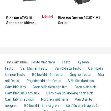
ệ
Liên hệ
Biến tần ATV310
Biến tần Omron 3G3RX-V1
Schneider Altivar
Serial
Easy 310
Tìm kiếm nhiều:
Festo Việt Nam
Festo
Xy lanh
festo
Van khí nén festo
Van điện từ festo
Cảm biến
khí nén festo
Bộ lọc khí nén festo
Ống hơi festo
Đầu
nối festo
Phụ kiện khí nén festo
Biến tần danfoss
Cảm biến ifm
Cảm biến tiệm cận ifm
Cảm biến sick
Cảm biến siêu âm sick
Cảm biến đo khoảng cách sick
Cảm biến màu sick
Norgren việt nam
Van điện từ
norgren
Bộ lọc khí nén norgren
Bộ điều chỉnh áp suất