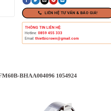
LIÊN HỆ TƯ VẤN & BÁO GIÁ!
THÔNG TIN LIÊN HỆ:
Hotline:
0859 455 333
Email:
thietbicrown@gmail.com
AFM60B-BHAA004096 1054924