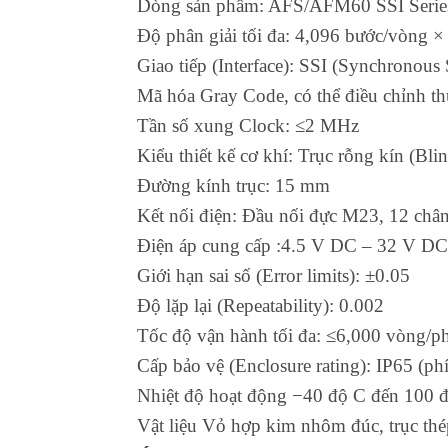
Dòng sản phẩm: AFS/AFM60 SSI Serie
Độ phân giải tối đa: 4,096 bước/vòng ×
Giao tiếp (Interface): SSI (Synchronous S
Mã hóa Gray Code, có thể điều chỉnh 
Tần số xung Clock: ≤2 MHz
Kiểu thiết kế cơ khí: Trục rỗng kín (Bli
Đường kính trục: 15 mm
Kết nối điện: Đầu nối đực M23, 12 chân
Điện áp cung cấp :4.5 V DC – 32 V DC
Giới hạn sai số (Error limits): ±0.05
Độ lặp lại (Repeatability): 0.002
Tốc độ vận hành tối đa: ≤6,000 vòng/p
Cấp bảo vệ (Enclosure rating): IP65 (phí
Nhiệt độ hoạt động −40 độ C đến 100 
Vật liệu Vỏ hợp kim nhôm đúc, trục th