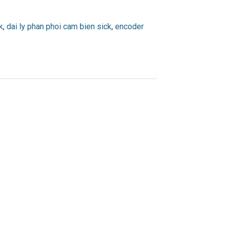
k
,
dai ly phan phoi cam bien sick
,
encoder