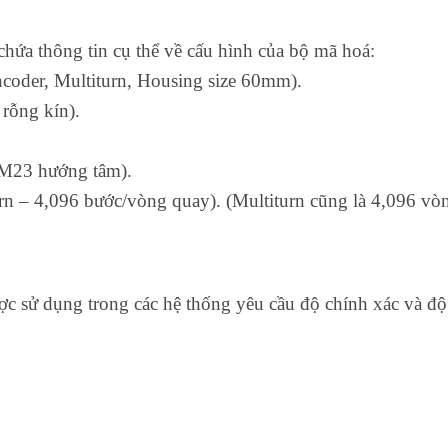
thông tin cụ thể về cấu hình của bộ mã hoá:
der, Multiturn, Housing size 60mm).
 rỗng kín).
i M23 hướng tâm).
rn – 4,096 bước/vòng quay). (Multiturn cũng là 4,096 vò
dụng trong các hệ thống yêu cầu độ chính xác và độ tin