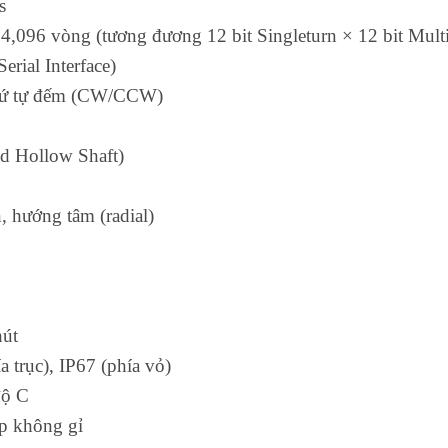
s
 4,096 vòng (tương đương 12 bit Singleturn × 12 bit Multi
erial Interface)
thứ tự đếm (CW/CCW)
nd Hollow Shaft)
, hướng tâm (radial)
hút
a trục), IP67 (phía vỏ)
độ C
ép không gỉ