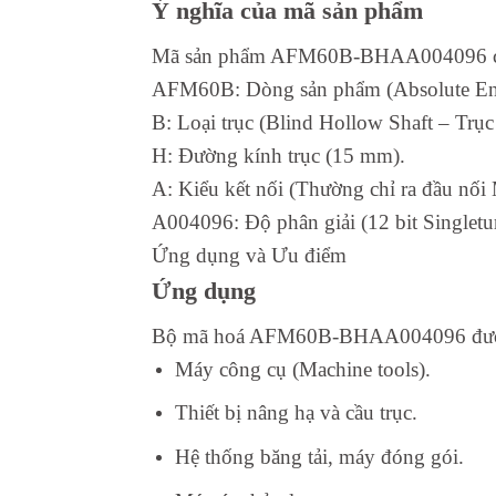
Ý nghĩa của mã sản phẩm
Mã sản phẩm AFM60B-BHAA004096 chứa 
AFM60B: Dòng sản phẩm (Absolute Enco
B: Loại trục (Blind Hollow Shaft – Trục
H: Đường kính trục (15 mm).
A: Kiểu kết nối (Thường chỉ ra đầu nố
A004096: Độ phân giải (12 bit Singletu
Ứng dụng và Ưu điểm
Ứng dụng
Bộ mã hoá AFM60B-BHAA004096 được sử 
Máy công cụ (Machine tools).
Thiết bị nâng hạ và cầu trục.
Hệ thống băng tải, máy đóng gói.