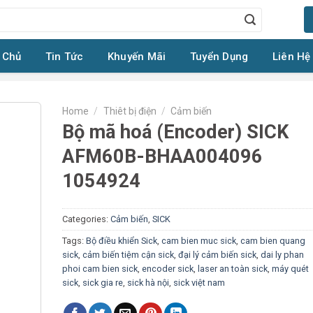
 Chủ
Tin Tức
Khuyến Mãi
Tuyển Dụng
Liên Hệ
Home
/
Thiêt bị điện
/
Cảm biến
Bộ mã hoá (Encoder) SICK
AFM60B-BHAA004096
1054924
Categories:
Cảm biến
,
SICK
Tags:
Bộ điều khiển Sick
,
cam bien muc sick
,
cam bien quang
sick
,
cảm biến tiệm cận sick
,
đại lý cảm biến sick
,
dai ly phan
phoi cam bien sick
,
encoder sick
,
laser an toàn sick
,
máy quét
sick
,
sick gia re
,
sick hà nội
,
sick việt nam