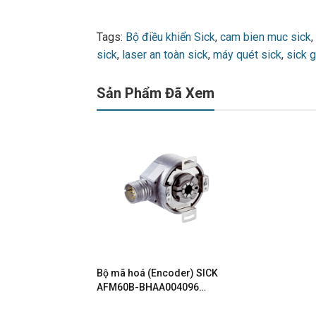
Tags:
Bộ điều khiển Sick
,
cam bien muc sick
,
sick
,
laser an toàn sick
,
máy quét sick
,
sick g
Sản Phẩm Đã Xem
Bộ mã hoá (Encoder) SICK
AFM60B-BHAA004096
1054924