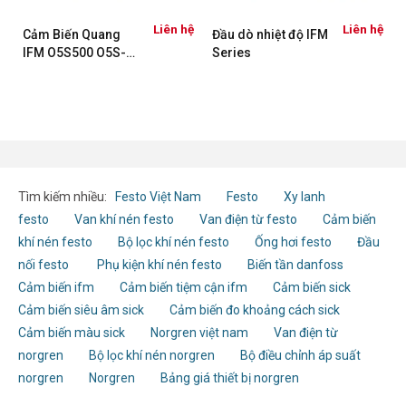
ệ
Liên hệ
Liên hệ
Cảm Biến Quang
Đầu dò nhiệt độ IFM
IFM O5S500 O5S-
Series
OOKG/US100
Tìm kiếm nhiều:
Festo Việt Nam
Festo
Xy lanh
festo
Van khí nén festo
Van điện từ festo
Cảm biến
khí nén festo
Bộ lọc khí nén festo
Ống hơi festo
Đầu
nối festo
Phụ kiện khí nén festo
Biến tần danfoss
Cảm biến ifm
Cảm biến tiệm cận ifm
Cảm biến sick
Cảm biến siêu âm sick
Cảm biến đo khoảng cách sick
Cảm biến màu sick
Norgren việt nam
Van điện từ
norgren
Bộ lọc khí nén norgren
Bộ điều chỉnh áp suất
norgren
Norgren
Bảng giá thiết bị norgren