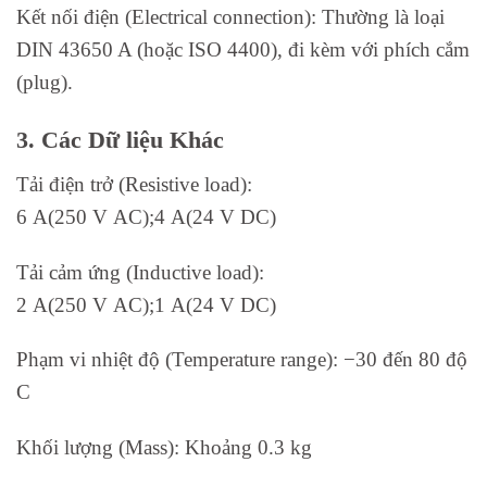
Kết nối điện (Electrical connection): Thường là loại
DIN 43650 A (hoặc ISO 4400), đi kèm với phích cắm
(plug).
3. Các Dữ liệu Khác
Tải điện trở (Resistive load):
6 A(250 V AC);4 A(24 V DC)
Tải cảm ứng (Inductive load):
2 A(250 V AC);1 A(24 V DC)
Phạm vi nhiệt độ (Temperature range): −30 đến 80 độ
C
Khối lượng (Mass): Khoảng 0.3 kg