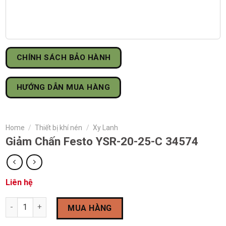
CHÍNH SÁCH BẢO HÀNH
HƯỚNG DẪN MUA HÀNG
Home
/
Thiết bị khí nén
/
Xy Lanh
Giảm Chấn Festo YSR-20-25-C 34574
Liên hệ
Giảm Chấn Festo YSR-20-25-C 34574 quantity
MUA HÀNG