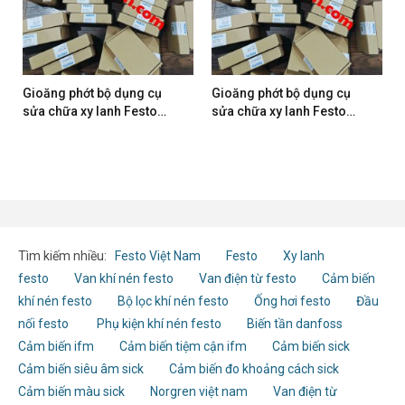
Gioăng phớt bộ dụng cụ
Gioăng phớt bộ dụng cụ
sửa chữa xy lanh Festo
sửa chữa xy lanh Festo
DSBC/G-50
DSBC/G-32
Tìm kiếm nhiều:
Festo Việt Nam
Festo
Xy lanh
festo
Van khí nén festo
Van điện từ festo
Cảm biến
khí nén festo
Bộ lọc khí nén festo
Ống hơi festo
Đầu
nối festo
Phụ kiện khí nén festo
Biến tần danfoss
Cảm biến ifm
Cảm biến tiệm cận ifm
Cảm biến sick
Cảm biến siêu âm sick
Cảm biến đo khoảng cách sick
Cảm biến màu sick
Norgren việt nam
Van điện từ