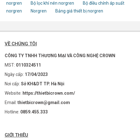
norgren
Bộ lọc khí nén norgren
Bộ điều chỉnh áp suất
norgren
Norgren
Bảng giá thiết bị norgren
VỀ CHÚNG TÔI
CÔNG TY TNHH THƯƠNG MẠI VÀ CÔNG NGHỆ CROWN
MST:
0110324511
Ngày cấp:
17/04/2023
Nơi cấp:
Sở KH&DT TP. Hà Nội
Website:
https://thietbicrown.com/
Email:
thietbicrown@gmail.com
Hotline:
0859.455.333
GIỚI THIỆU