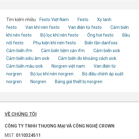
Tìm kiếm nhiều:
Festo Việt Nam
Festo
Xy lanh
festo
Van khí nén festo
Van điện từ festo
Cảm biến
khí nén festo
Bộ lọc khí nén festo
Ống hơi festo
Đầu
nối festo
Phụ kiện khí nén festo
Biến tần danfoss
Cảm biến ifm
Cảm biến tiệm cận ifm
Cảm biến sick
Cảm biến siêu âm sick
Cảm biến đo khoảng cách sick
Cảm biến màu sick
Norgren việt nam
Van điện từ
norgren
Bộ lọc khí nén norgren
Bộ điều chỉnh áp suất
norgren
Norgren
Bảng giá thiết bị norgren
VỀ CHÚNG TÔI
CÔNG TY TNHH THƯƠNG MẠI VÀ CÔNG NGHỆ CROWN
MST:
0110324511