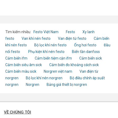
Tìm kiếm nhiều:
Festo Việt Nam
Festo
Xy lanh
festo
Van khí nén festo
Van điện từ festo
Cảm biến
khí nén festo
Bộ lọc khí nén festo
Ống hơi festo
Đầu
nối festo
Phụ kiện khí nén festo
Biến tần danfoss
Cảm biến ifm
Cảm biến tiệm cận ifm
Cảm biến sick
Cảm biến siêu âm sick
Cảm biến đo khoảng cách sick
Cảm biến màu sick
Norgren việt nam
Van điện từ
norgren
Bộ lọc khí nén norgren
Bộ điều chỉnh áp suất
norgren
Norgren
Bảng giá thiết bị norgren
VỀ CHÚNG TÔI