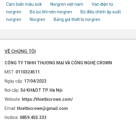
Cảm biến màu sick
Norgren việt nam
Van điện từ
norgren
Bộ lọc khí nén norgren
Bộ điều chỉnh áp suất
norgren
Norgren
Bảng giá thiết bị norgren
VỀ CHÚNG TÔI
CÔNG TY TNHH THƯƠNG MẠI VÀ CÔNG NGHỆ CROWN
MST:
0110324511
Ngày cấp:
17/04/2023
Nơi cấp:
Sở KH&DT TP. Hà Nội
Website:
https://thietbicrown.com/
Email:
thietbicrown@gmail.com
Hotline:
0859.455.333