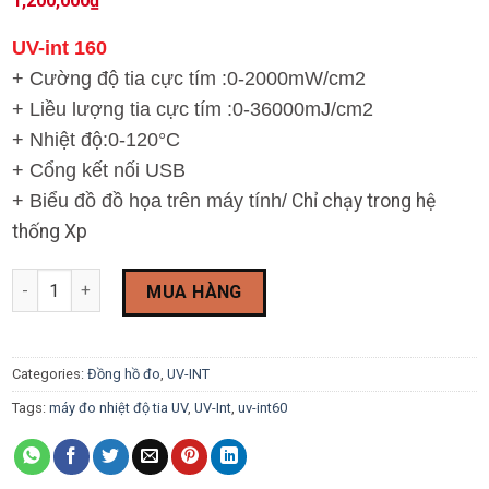
1,200,000
₫
UV-int 160
+ Cường độ tia cực tím :0-2000mW/cm2
+ Liều lượng tia cực tím :0-36000mJ/cm2
+ Nhiệt độ:0-120°C
+ Cổng kết nối USB
+ Biểu đồ đồ họa trên máy tính/
Chỉ chạy trong hệ
thống Xp
Máy đo nhiệt độ tia UV UV-int 160 quantity
MUA HÀNG
Categories:
Đồng hồ đo
,
UV-INT
Tags:
máy đo nhiệt độ tia UV
,
UV-Int
,
uv-int60