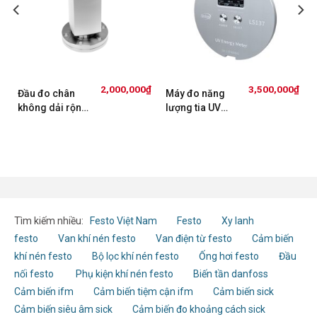
₫
2,000,000
₫
3,500,000
₫
Đầu đo chân
Máy đo năng
không dải rộng
lượng tia UV
Gemini
Linshang
INFICON
LS137
MPG500
Tìm kiếm nhiều:
Festo Việt Nam
Festo
Xy lanh
festo
Van khí nén festo
Van điện từ festo
Cảm biến
khí nén festo
Bộ lọc khí nén festo
Ống hơi festo
Đầu
nối festo
Phụ kiện khí nén festo
Biến tần danfoss
Cảm biến ifm
Cảm biến tiệm cận ifm
Cảm biến sick
Cảm biến siêu âm sick
Cảm biến đo khoảng cách sick