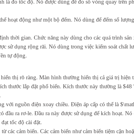
nh là đo tốc độ. Nó được dùng để đo số vòng quay trên 
hể hoạt động như một bộ đếm. Nó dùng để đếm số lượng 
ịnh thời gian. Chức năng này dùng cho các quá trình sản 
c sử dụng rộng rãi. Nó dùng trong việc kiểm soát chất l
ền tự động.
ển thị rõ ràng. Màn hình thường hiển thị cả giá trị hiện tại
ch thước lắp đặt phổ biến. Kích thước này thường là $48
.
 với nguồn điện xoay chiều. Điện áp cấp có thể là $\mat
ầu ra rơ-le. Đầu ra này được sử dụng để kích hoạt. Nó có 
ạt tốc độ cài đặt.
 từ các cảm biến. Các cảm biến như cảm biến tiệm cận hoặ