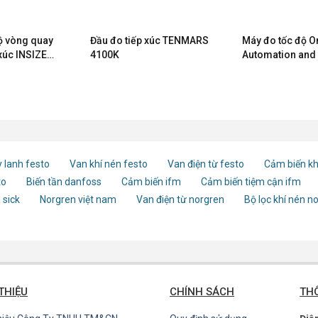
ộ vòng quay
Đầu đo tiếp xúc TENMARS
Máy đo tốc độ 
xúc INSIZE
4100K
Automation and 
H7CC-R11WD
 lanh festo
Van khí nén festo
Van điện từ festo
Cảm biến kh
to
Biến tần danfoss
Cảm biến ifm
Cảm biến tiệm cận ifm
 sick
Norgren việt nam
Van điện từ norgren
Bộ lọc khí nén n
 THIỆU
CHÍNH SÁCH
THÔ