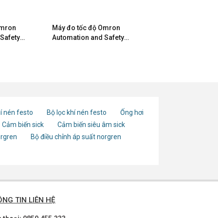
Omron
Máy đo tốc độ Omron
Safety
Automation and Safety
H7CC-R11W
í nén festo
Bộ lọc khí nén festo
Ống hơi
Cảm biến sick
Cảm biến siêu âm sick
orgren
Bộ điều chỉnh áp suất norgren
NG TIN LIÊN HỆ