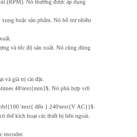
phút (RPM). Nó thường được áp dụng
xung hoặc sản phẩm. Nó hỗ trợ nhiều
xuất.
ượng và tốc độ sản xuất. Nó cũng dùng
 và giá trị cài đặt.
 \times 48\text{mm}$. Nó phù hợp với
hbf{100 \text{ đến } 240\text{V AC}}$.
thể kích hoạt các thiết bị bên ngoài.
c encoder.