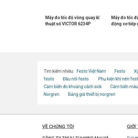
c độ vòng quay
Máy đo tốc độ vòng quay kĩ
Máy đo tốc đ
71
thuật số VICTOR 6234P
động cơ tiếp 
9224-213
Tìm kiếm nhiều:
Festo Việt Nam
Festo
Xy
festo
Đầu nối festo
Phụ kiện khí nén fes
Cảm biến đo khoảng cách sick
Cảm biến màu
Norgren
Bảng giá thiết bị norgren
VỀ CHÚNG TÔI
GIỚI