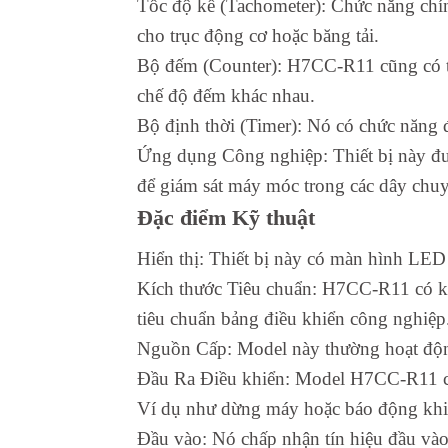
Tốc độ kế (Tachometer): Chức năng chí
cho trục động cơ hoặc băng tải.
Bộ đếm (Counter): H7CC-R11 cũng có t
chế độ đếm khác nhau.
Bộ định thời (Timer): Nó có chức năng đ
Ứng dụng Công nghiệp: Thiết bị này đượ
để giám sát máy móc trong các dây chuy
Đặc điểm Kỹ thuật
Hiển thị: Thiết bị này có màn hình LED hi
Kích thước Tiêu chuẩn: H7CC-R11 có kí
tiêu chuẩn bảng điều khiển công nghiệp
Nguồn Cấp: Model này thường hoạt động
Đầu Ra Điều khiển: Model H7CC-R11 có đ
Ví dụ như dừng máy hoặc báo động khi đ
Đầu vào: Nó chấp nhận tín hiệu đầu vào