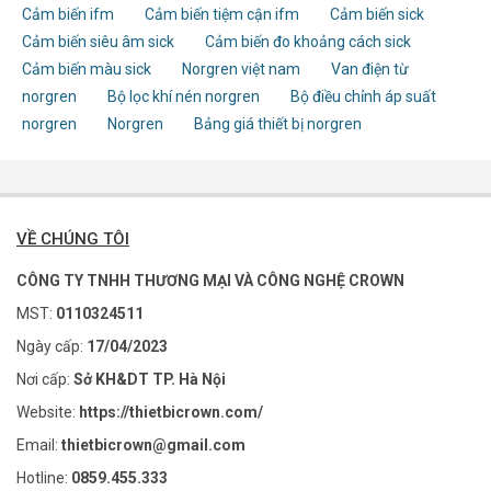
Cảm biến ifm
Cảm biến tiệm cận ifm
Cảm biến sick
Cảm biến siêu âm sick
Cảm biến đo khoảng cách sick
Cảm biến màu sick
Norgren việt nam
Van điện từ
norgren
Bộ lọc khí nén norgren
Bộ điều chỉnh áp suất
norgren
Norgren
Bảng giá thiết bị norgren
VỀ CHÚNG TÔI
CÔNG TY TNHH THƯƠNG MẠI VÀ CÔNG NGHỆ CROWN
MST:
0110324511
Ngày cấp:
17/04/2023
Nơi cấp:
Sở KH&DT TP. Hà Nội
Website:
https://thietbicrown.com/
Email:
thietbicrown@gmail.com
Hotline:
0859.455.333