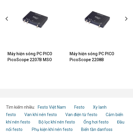
Máy hiện sóng PC PICO
Máy hiện sóng PC PICO
PicoScope 2207B MSO
PicoScope 2208B
Tìm kiếm nhiều:
Festo Việt Nam
Festo
Xy lanh
festo
Van khí nén festo
Van điện từ festo
Cảm biến
khí nén festo
Bộ lọc khí nén festo
Ống hơi festo
Đầu
nối festo
Phụ kiện khí nén festo
Biến tần danfoss