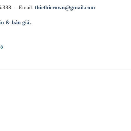
5.333
– Email:
thietbicrown@gmail.com
ấn & báo giá.
số