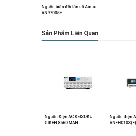
Nguồn biến đổi tần số Ainuo
AN97005H
Sản Phẩm Liên Quan
y chiều AC
Nguồn Điện AC KEISOKU
Nguồn điện A
GIKEN 6950S
GIKEN 8560 MAN
ANFH010S(F