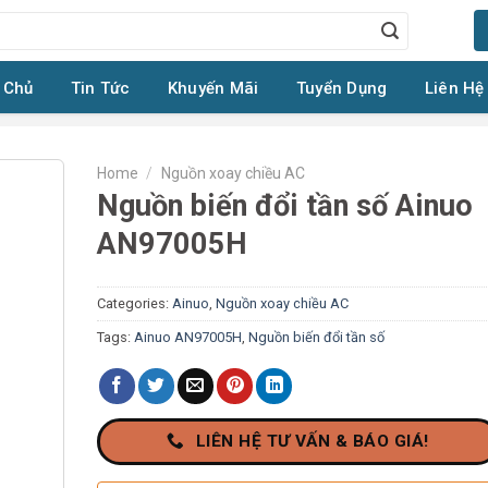
 Chủ
Tin Tức
Khuyến Mãi
Tuyển Dụng
Liên Hệ
Home
/
Nguồn xoay chiều AC
Nguồn biến đổi tần số Ainuo
AN97005H
Categories:
Ainuo
,
Nguồn xoay chiều AC
Tags:
Ainuo AN97005H
,
Nguồn biến đổi tần số
LIÊN HỆ TƯ VẤN & BÁO GIÁ!