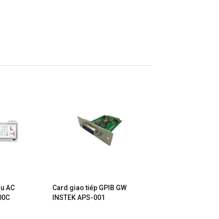
ều AC
Card giao tiếp GPIB GW
00C
INSTEK APS-001