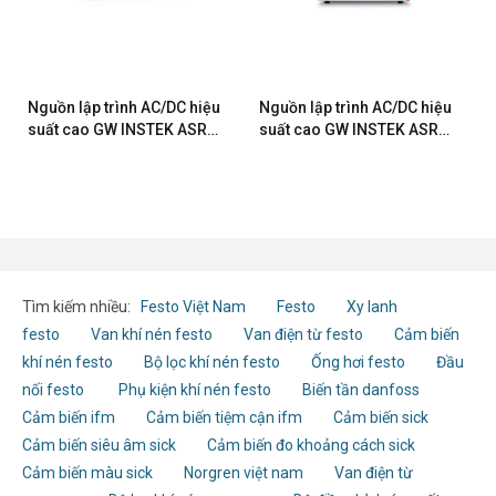
Nguồn lập trình AC/DC hiệu
Nguồn lập trình AC/DC hiệu
suất cao GW INSTEK ASR-
suất cao GW INSTEK ASR-
6450-13.5
6600-36
Tìm kiếm nhiều:
Festo Việt Nam
Festo
Xy lanh
festo
Van khí nén festo
Van điện từ festo
Cảm biến
khí nén festo
Bộ lọc khí nén festo
Ống hơi festo
Đầu
nối festo
Phụ kiện khí nén festo
Biến tần danfoss
Cảm biến ifm
Cảm biến tiệm cận ifm
Cảm biến sick
Cảm biến siêu âm sick
Cảm biến đo khoảng cách sick
Cảm biến màu sick
Norgren việt nam
Van điện từ