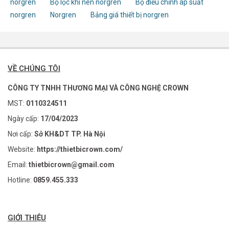
norgren
Bộ lọc khí nén norgren
Bộ điều chỉnh áp suất
norgren
Norgren
Bảng giá thiết bị norgren
VỀ CHÚNG TÔI
CÔNG TY TNHH THƯƠNG MẠI VÀ CÔNG NGHỆ CROWN
MST:
0110324511
Ngày cấp:
17/04/2023
Nơi cấp:
Sở KH&DT TP. Hà Nội
Website:
https://thietbicrown.com/
Email:
thietbicrown@gmail.com
Hotline:
0859.455.333
GIỚI THIỆU