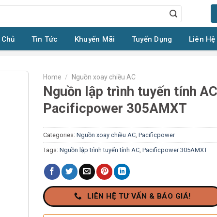
 Chủ
Tin Tức
Khuyến Mãi
Tuyển Dụng
Liên Hệ
Home
/
Nguồn xoay chiều AC
Nguồn lập trình tuyến tính A
Pacificpower 305AMXT
Categories:
Nguồn xoay chiều AC
,
Pacificpower
Tags:
Nguồn lập trình tuyến tính AC
,
Pacificpower 305AMXT
LIÊN HỆ TƯ VẤN & BÁO GIÁ!