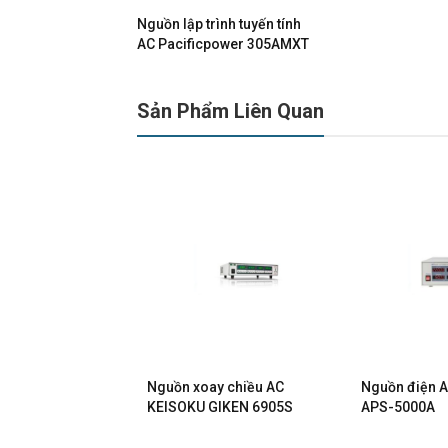
Nguồn lập trình tuyến tính
AC Pacificpower 305AMXT
Sản Phẩm Liên Quan
y chiều AC
Nguồn xoay chiều AC
Nguồn điện A
GIKEN 430XAC
KEISOKU GIKEN 6905S
APS-5000A