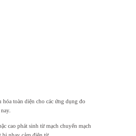
ưu hóa toàn diện cho các ứng dụng đo
 nay.
i bậc cao phát sinh từ mạch chuyển mạch
t bị nhạy cảm điện từ.