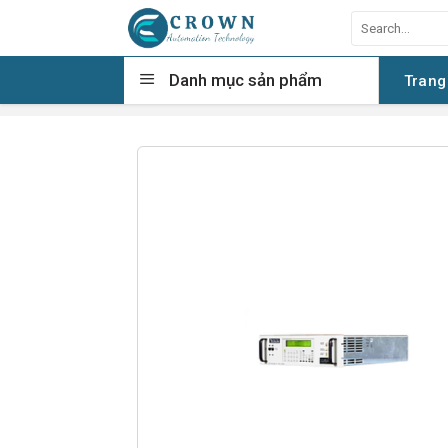
Skip
Search
to
for:
content
Danh mục sản phẩm
Trang