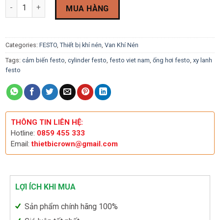
Van điện từ Festo CPV14-M1H-5JS-1/8 (161361) quantity
customer
MUA HÀNG
rating
Categories:
FESTO
,
Thiết bị khí nén
,
Van Khí Nén
Tags:
cảm biến festo
,
cylinder festo
,
festo viet nam
,
ống hơi festo
,
xy lanh
festo
THÔNG TIN LIÊN HỆ:
Hotline:
0859 455 333
Email:
thietbicrown@gmail.com
LỢI ÍCH KHI MUA
Sản phẩm chính hãng 100%