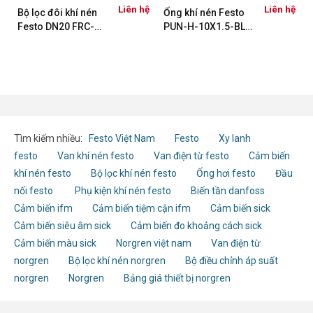
ệ
Liên hệ
Liên hệ
Bộ lọc đôi khí nén
Ống khí nén Festo
Festo DN20 FRC-
PUN-H-10X1.5-BL
3/4-D-MAXI-MPA
197386
8002268
Tìm kiếm nhiều:
Festo Việt Nam
Festo
Xy lanh
festo
Van khí nén festo
Van điện từ festo
Cảm biến
khí nén festo
Bộ lọc khí nén festo
Ống hơi festo
Đầu
nối festo
Phụ kiện khí nén festo
Biến tần danfoss
Cảm biến ifm
Cảm biến tiệm cận ifm
Cảm biến sick
Cảm biến siêu âm sick
Cảm biến đo khoảng cách sick
Cảm biến màu sick
Norgren việt nam
Van điện từ
norgren
Bộ lọc khí nén norgren
Bộ điều chỉnh áp suất
norgren
Norgren
Bảng giá thiết bị norgren