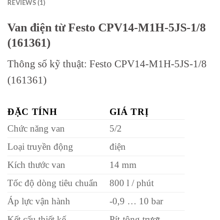
REVIEWS (1)
Van điện từ Festo CPV14-M1H-5JS-1/8
(161361)
Thông số kỹ thuật: Festo CPV14-M1H-5JS-1/8
(161361)
ĐẶC TÍNH
GIÁ TRỊ
Chức năng van
5/2
Loại truyền động
điện
Kích thước van
14 mm
Tốc độ dòng tiêu chuẩn
800 l / phút
Áp lực vận hành
-0,9 … 10 bar
Kết cấu thiết kế
Pít-tông trượt