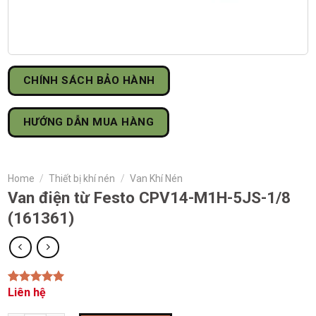
CHÍNH SÁCH BẢO HÀNH
HƯỚNG DẪN MUA HÀNG
Home
/
Thiết bị khí nén
/
Van Khí Nén
Van điện từ Festo CPV14-M1H-5JS-1/8
(161361)
Liên hệ
Rated
1
5.00
out of 5
based on