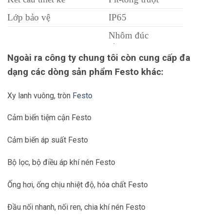
Lớp bảo vệ
IP65
Nhôm đúc
đồng thau
Ngoài ra công ty chung tôi còn cung cấp đa
Nhà ở vật liệu
POM
PPS
dạng các dòng sản phẩm Festo khác:
thép
Xy lanh vuông, tròn
Festo
Cảm biến tiệm cận Festo
Cảm biến áp suất Festo
Bộ lọc, bộ điều áp khí nén Festo
Ống hơi, ống chịu nhiệt độ, hóa chất Festo
Đầu nối nhanh, nối ren, chia khí nén Festo