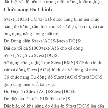
đặc biệt và độ bền cao trong môi trường khắc nghiệt.
Chức năng Đo Chính
$\text{HIOKI CM4375}$ được trang bị nhiều chức
năng đo lường cần thiết cho kỹ sư điện, bảo trì, và các
ứng dụng năng lượng mặt trời.
Đo Dòng điện $\text{AC}$/$\text{DC}$:
Dải đo tối đa $1000\text{A}$ cho cả dòng
$\text{AC}$ và $\text{DC}$.
Sử dụng công nghệ True $\text{RMS}$ để đo chính
xác cả dòng $\text{AC}$ hình sin và dòng bị méo.
Có chức năng Tự động dò $\text{AC}$/$\text{DC}$
giúp tăng hiệu suất làm việc.
Đo Điện áp $\text{AC}$/$\text{DC}$:
Đo điện áp lên đến $1000\text{V}$.
Đặc biệt, có khả năng đo điện áp $\text{DC}$ lên đến