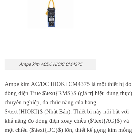
Ampe kìm ACDC HIOKI CM4375
Ampe kìm AC/DC HIOKI CM4375 là một thiết bị đo
dòng điện True $\text{RMS}$ (giá trị hiệu dụng thực)
chuyên nghiệp, đa chức năng của hãng
$\text{HIOKI}$ (Nhật Bản). Thiết bị này nổi bật với
khả năng đo dòng điện xoay chiều ($\text{AC}$) và
một chiều ($\text{DC}$) lớn, thiết kế gọng kìm mỏng