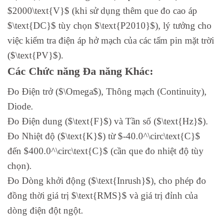
$2000\text{V}$ (khi sử dụng thêm que đo cao áp
$\text{DC}$ tùy chọn $\text{P2010}$), lý tưởng cho
việc kiểm tra điện áp hở mạch của các tấm pin mặt trời
($\text{PV}$).
Các Chức năng Đa năng Khác:
Đo Điện trở ($\Omega$), Thông mạch (Continuity),
Diode.
Đo Điện dung ($\text{F}$) và Tần số ($\text{Hz}$).
Đo Nhiệt độ ($\text{K}$) từ $-40.0^\circ\text{C}$
đến $400.0^\circ\text{C}$ (cần que đo nhiệt độ tùy
chọn).
Đo Dòng khởi động ($\text{Inrush}$), cho phép đo
đồng thời giá trị $\text{RMS}$ và giá trị đỉnh của
dòng điện đột ngột.