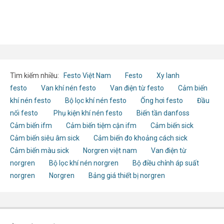
mềm 4200A)
Tìm kiếm nhiều:
Festo Việt Nam
Festo
Xy lanh
festo
Van khí nén festo
Van điện từ festo
Cảm biến
khí nén festo
Bộ lọc khí nén festo
Ống hơi festo
Đầu
nối festo
Phụ kiện khí nén festo
Biến tần danfoss
Cảm biến ifm
Cảm biến tiệm cận ifm
Cảm biến sick
Cảm biến siêu âm sick
Cảm biến đo khoảng cách sick
Cảm biến màu sick
Norgren việt nam
Van điện từ
norgren
Bộ lọc khí nén norgren
Bộ điều chỉnh áp suất
norgren
Norgren
Bảng giá thiết bị norgren