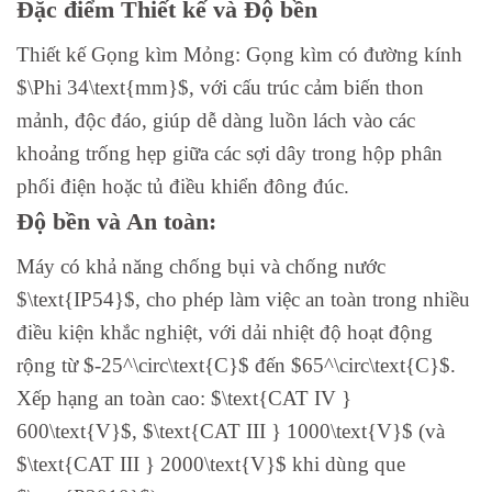
Đặc điểm Thiết kế và Độ bền
Thiết kế Gọng kìm Mỏng: Gọng kìm có đường kính
$\Phi 34\text{mm}$, với cấu trúc cảm biến thon
mảnh, độc đáo, giúp dễ dàng luồn lách vào các
khoảng trống hẹp giữa các sợi dây trong hộp phân
phối điện hoặc tủ điều khiển đông đúc.
Độ bền và An toàn:
Máy có khả năng chống bụi và chống nước
$\text{IP54}$, cho phép làm việc an toàn trong nhiều
điều kiện khắc nghiệt, với dải nhiệt độ hoạt động
rộng từ $-25^\circ\text{C}$ đến $65^\circ\text{C}$.
Xếp hạng an toàn cao: $\text{CAT IV }
600\text{V}$, $\text{CAT III } 1000\text{V}$ (và
$\text{CAT III } 2000\text{V}$ khi dùng que