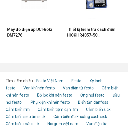
Máy đo điện áp DC Hioki
Thiết bị kiểm tra cách điện
DM7276
HIOKI IR4057-50
(420/600V)
Tìm kiếm nhiều:
Festo Việt Nam
Festo
Xy lanh
festo
Van khí nén festo
Van điện từ festo
Cảm biến
khí nén festo
Bộ lọc khí nén festo
Ống hơi festo
Đầu
nối festo
Phụ kiện khí nén festo
Biến tần danfoss
Cảm biến ifm
Cảm biến tiệm cận ifm
Cảm biến sick
Cảm biến siêu âm sick
Cảm biến đo khoảng cách sick
Cảm biến màu sick
Norgren việt nam
Van điện từ