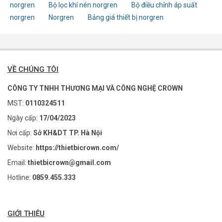
norgren
Bộ lọc khí nén norgren
Bộ điều chỉnh áp suất
norgren
Norgren
Bảng giá thiết bị norgren
VỀ CHÚNG TÔI
CÔNG TY TNHH THƯƠNG MẠI VÀ CÔNG NGHỆ CROWN
MST:
0110324511
Ngày cấp:
17/04/2023
Nơi cấp:
Sở KH&DT TP. Hà Nội
Website:
https://thietbicrown.com/
Email:
thietbicrown@gmail.com
Hotline:
0859.455.333
GIỚI THIỆU