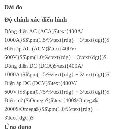
Dải đo
Độ chính xác điển hình
Dòng điện AC (ACA)$\text{400A/
1000A}$$\pm(1.5\%\text{rdg} + 3\text{dgt})$
Điện áp AC (ACV)$\text{400V/
600V}$$\pm(1.0\%\text{rdg} + 3\text{dgt})$
Dòng điện DC (DCA)$\text{400A/
1000A}$$\pm(1.5\%\text{rdg} + 3\text{dgt})$
Điện áp DC (DCV)$\text{400V/
600V}$$\pm(0.75\%\text{rdg} + 3\text{dgt})$
Điện trở ($\Omega$)$\text{400$\Omega$/
2000$\Omega$}$$\pm(1.0\%\text{rdg} +
3\text{dgt})$
Ứng dụng