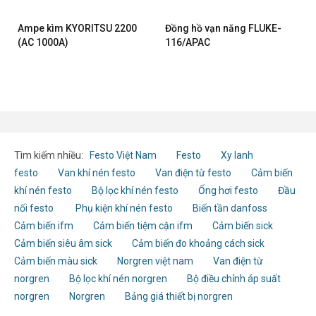
Ampe kìm KYORITSU 2200
Đồng hồ vạn năng FLUKE-
(AC 1000A)
116/APAC
Tìm kiếm nhiều:
Festo Việt Nam
Festo
Xy lanh
festo
Van khí nén festo
Van điện từ festo
Cảm biến
khí nén festo
Bộ lọc khí nén festo
Ống hơi festo
Đầu
nối festo
Phụ kiện khí nén festo
Biến tần danfoss
Cảm biến ifm
Cảm biến tiệm cận ifm
Cảm biến sick
Cảm biến siêu âm sick
Cảm biến đo khoảng cách sick
Cảm biến màu sick
Norgren việt nam
Van điện từ
norgren
Bộ lọc khí nén norgren
Bộ điều chỉnh áp suất
norgren
Norgren
Bảng giá thiết bị norgren