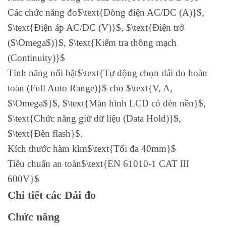
Các chức năng đo$\text{Dòng điện AC/DC (A)}$,
$\text{Điện áp AC/DC (V)}$, $\text{Điện trở
($\Omega$)}$, $\text{Kiểm tra thông mạch
(Continuity)}$
Tính năng nổi bật$\text{Tự động chọn dải đo hoàn
toàn (Full Auto Range)}$ cho $\text{V, A,
$\Omega$}$, $\text{Màn hình LCD có đèn nền}$,
$\text{Chức năng giữ dữ liệu (Data Hold)}$,
$\text{Đèn flash}$.
Kích thước hàm kìm$\text{Tối đa 40mm}$
Tiêu chuẩn an toàn$\text{EN 61010-1 CAT III
600V}$
Chi tiết các Dải đo
Chức năng